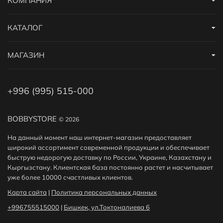
КОМПАНИЯ
Дополнительные скидки
КАТАЛОГ
Получайте дополнительные скидки на покупку Газовой и
электрической плиты за регистрацию на сайте или за
МАГАЗИН
публикацию отзыва! Подробнее
здесь
. А еще у нас есть
реферальная программа
.
+996 (995) 515-000
BOBBYSTORE
© 2026
На данный момент наш интернет-магазин предоставляет
широкий ассортимент современной продукции и обеспечивает
быструю недорогую доставку по России, Украине, Казахстану и
Кыргызстану. Клиентская база постоянно растет и насчитывает
уже более 10000 счастливых клиентов.
Карта сайта
|
Политика персональных данных
+996755515000
|
Бишкек, ул.Токтоналиева 6