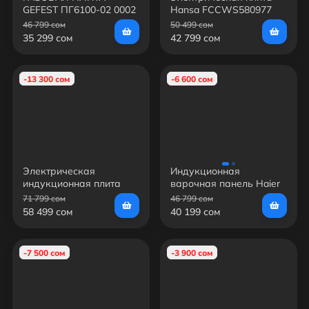
GEFEST ПГ6100-02 0002
Hansa FCCWS580977
46 799 сом
50 499 сом
35 299 сом
42 799 сом
-13 300 сом
-6 600 сом
Электрическая
Индукционная
индукционная плита
варочная панель Haier
Hansa FCIWS582597
HHY-Y64FFVB1
71 799 сом
46 799 сом
58 499 сом
40 199 сом
-7 500 сом
-3 900 сом