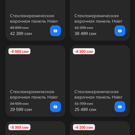
Стеклокерамическая
Стеклокерамическая
варочная панель Haier
варочная панель Haier
HHY-C64TOVB
HHY-C64TOFB
49 899 сом
42 399 сом
42 399 сом
38 499 сом
-5 000 сом
-6 300 сом
Стеклокерамическая
Стеклокерамическая
варочная панель Haier
варочная панель Haier
HHY-C64RVB
HHY-C64DVB
34 599 сом
31 799 сом
29 599 сом
25 499 сом
-5 300 сом
-6 200 сом