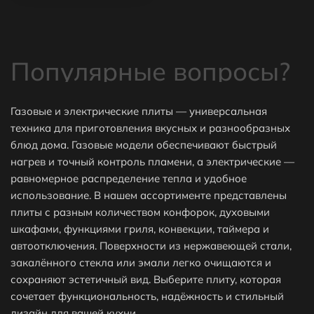
Популярные вопросы?
Газовые и электрические плиты — универсальная
техника для приготовления вкусных и разнообразных
блюд дома. Газовые модели обеспечивают быстрый
⭐Какие самые популярные товары в
нагрев и точный контроль пламени, а электрические —
категории Газовые и электрические плиты?
равномерное распределение тепла и удобное
использование. В нашем ассортименте представлены
плиты с разным количеством конфорок, духовыми
⬇ Какие самые дешёвые товары в категории
шкафами, функциями гриля, конвекции, таймера и
автоотключения. Поверхности из нержавеющей стали,
Газовые и электрические плиты?
закалённого стекла или эмали легко очищаются и
сохраняют эстетичный вид. Выберите плиту, которая
сочетает функциональность, надёжность и стильный
Как получить скидку на товар или заказ?
дизайн для вашей кухни.