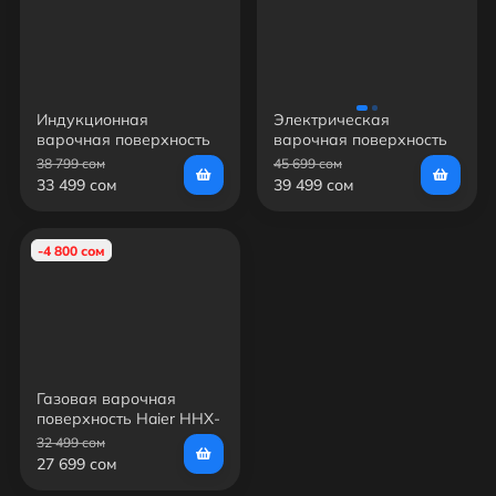
Индукционная
Электрическая
варочная поверхность
варочная поверхность
Haier HHX-Y64NVB
Hansa BHC96906
38 799 сом
45 699 сом
33 499 сом
39 499 сом
-4 800 сом
Газовая варочная
поверхность Haier HHX-
M64CWW
32 499 сом
27 699 сом