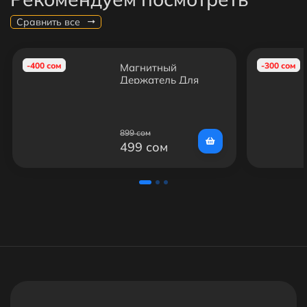
Сравнить все
-400 сом
-300 сом
Магнитный
Держатель Для
Телефона Mobile
Bracket YQ-CT028
899 сом
499 сом