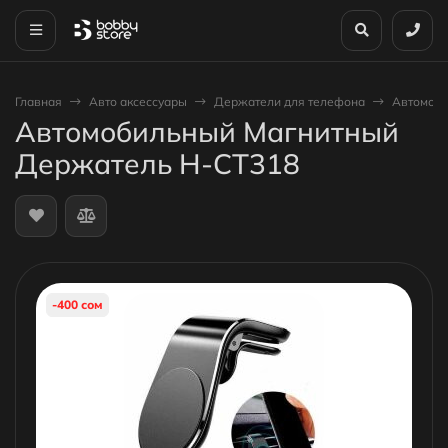
Главная
Авто аксессуары
Держатели для телефона
Автомоби
Автомобильный Магнитный
Держатель H-CT318
-400 сом