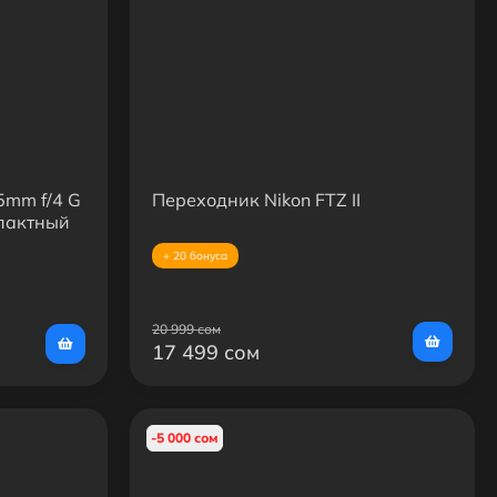
5mm f/4 G
Переходник Nikon FTZ II
пактный
ля
+ 20 бонуса
20 999 сом
17 499 сом
-5 000 сом