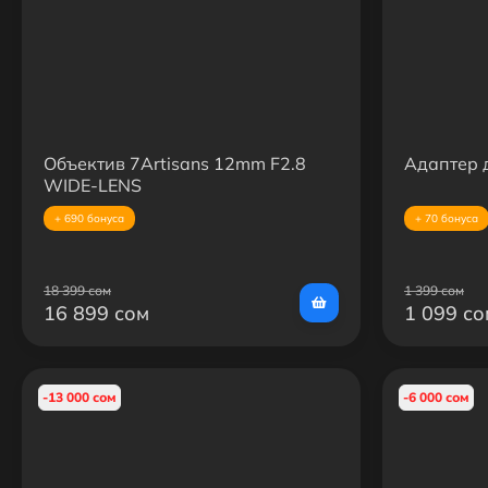
Объектив 7Artisans 12mm F2.8
Адаптер 
WIDE-LENS
+ 690 бонуса
+ 70 бонуса
18 399 сом
1 399 сом
16 899 сом
1 099 со
-13 000 сом
-6 000 сом