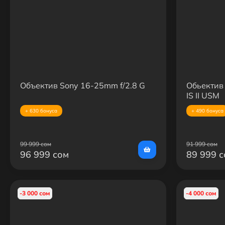
Объектив Sony 16-25mm f/2.8 G
Обьектив
IS II USM
+ 630 бонуса
+ 490 бонуса
99 999 сом
91 999 сом
96 999 сом
89 999 
-3 000 сом
-4 000 сом