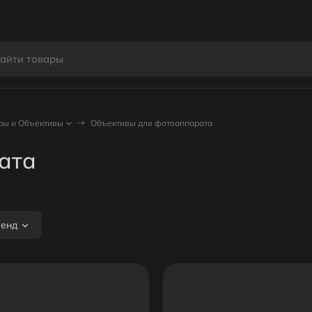
ры и Объективы
Объективы для фотоаппарата
ата
ренд