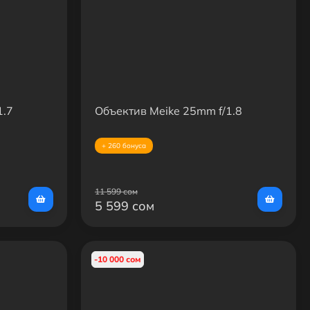
1.7
Объектив Meike 25mm f/1.8
+ 260 бонуса
11 599 сом
5 599 сом
-10 000 сом