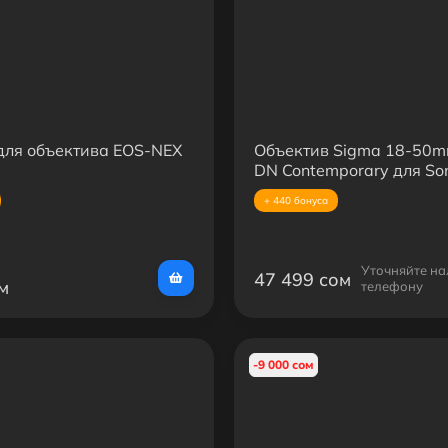
для объектива EOS-NEX
Объектив Sigma 18-50m
DN Contemporary для So
светосильный зум APS-C
+ 440 бонуса
автофокус, компактный
Уточняйте на
47 499 сом
м
телефону
-9 000 сом