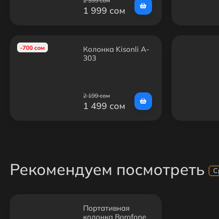
2 399 сом
1 999 сом
-700 сом
Колонка Kisonli A-
303
2 199 сом
1 499 сом
Рекомендуем посмотреть
С
Портативная
колонка Borofone