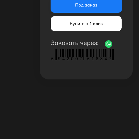
Под заказ
Купить в 1 клик
Заказать через:
6
9
4
2
0
0
7
6
1
8
8
4
7