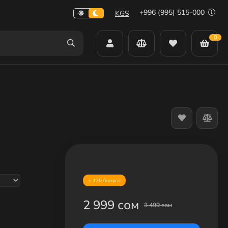
+996 (995) 515-000
KGS
0
+ 170 бонуса
2 999 сом
3 499 сом