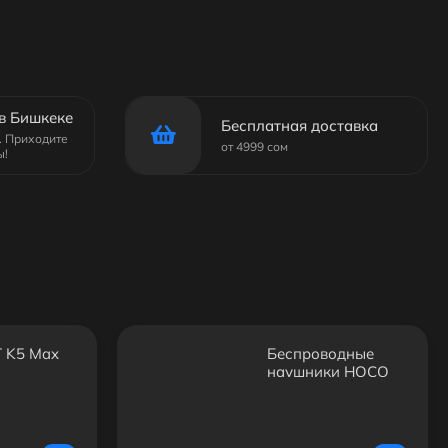
в Бишкеке
Бесплатная доставка
6. Приходите
от 4999 сом
ы!
 K5 Max
Беспроводные
наушники HOCO
W53 Plus ANC с
шумоподавлением,
Bluetooth,
складные