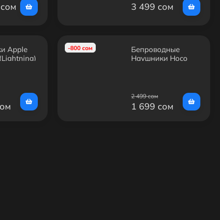
 сом
3 499 сом
-800 сом
и Apple
Бепроводные
(Lightning)
Наушники Hoco
)
W35 Air
2 499 сом
сом
1 699 сом