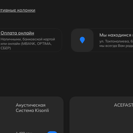
тивные колонки
Оплата онлайн
Мы находимся 
Наличными, банковской картой
ул. Токтоналиева, 
или онлайн (MBANK, OPTIMA,
мы всегда Вам рад
СБЕР)
Акустическая
ACEFAST
Система Kisonli
A101S