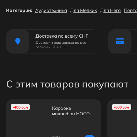
Категории:
Аудиотехника
Для Мелких
Для Него
Порта
Доставка по всему СНГ
Доставим ваш заказа во все
регионы КР и СНГ
С этим товаров покупают
-400 сом
-600 сом
Караоке
микрофон HOCO
DBK1 — Bluetooth,
встроенный
динамик, RGB,
портативный