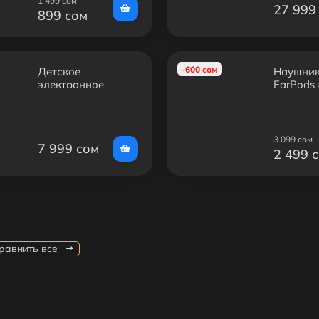
1 499 сом
27 999
899 сом
-600 сом
Детское
Наушник
электронное
EarPods 
пианино
(Original
Beethostar —
Обучающий
музыкальный
3 099 сом
7 999 сом
инструмент из
2 499 
дерева, 37 клавиш,
Bluetooth
равнить все