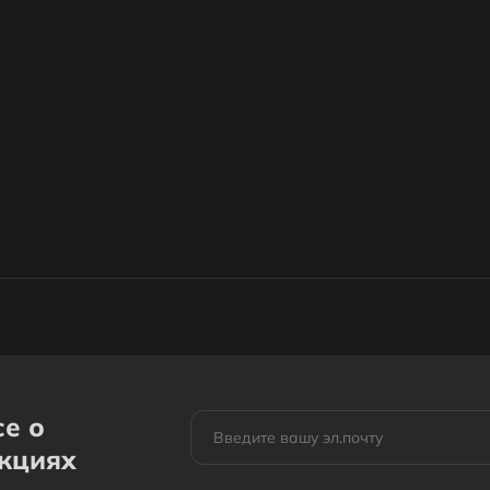
се о
акциях