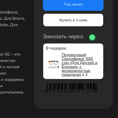
Под заказ
Телефона,
, Для Влога,
Купить в 1 клик
tube, Для
Заказать через:
В подарок:
c 5G – это
Подарочный
Сертификат 500
качество
сом (Для Друзей и
Близких, с
й и легкий
возможностью
ное
передачи)
x 2
 и задержки.
 и
2
0
0
0
0
0
6
0
5
2
3
1
5
длительному