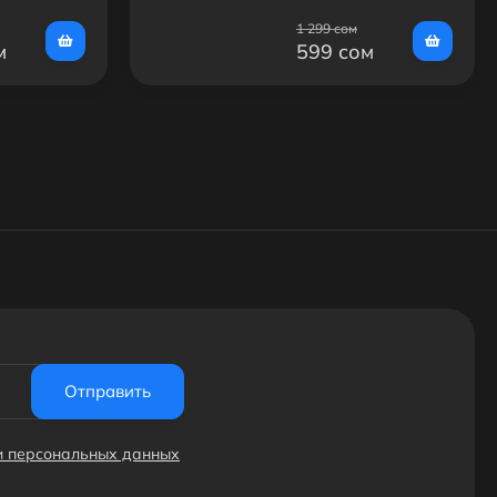
1 299 сом
м
599 сом
Отправить
ки персональных данных