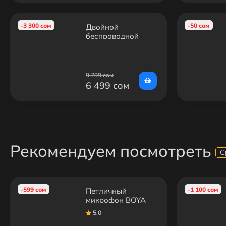
-3 300 сом
-50 сом
Двойной
беспроводной
петличный
микрофон S16S
(Lightning)
9 799 сом
6 499 сом
Рекомендуем посмотреть
С
-599 сом
-1 100 сом
Петличный
микрофон BOYA
M1 (6М)
5.0