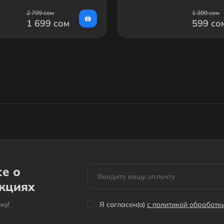
2 799 сом
1 399 сом
1 699 сом
599 со
се о
акциях
кy!
Я согласен(a)
с политикой обработ