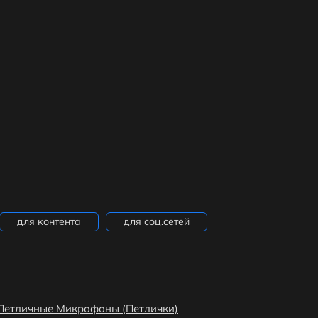
для контента
для соц.сетей
Петличные Микрофоны (Петлички)