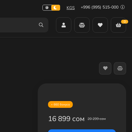
+996 (995) 515-000
KGS
0
+ 660 бонуса
16 899 сом
20 299 сом