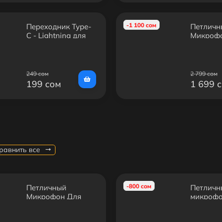
-1 100 сом
Переходник Type-
Петличн
C - Lightning для
Микроф
Микрофонов
iPhone (
3m
249 сом
2 799 сом
199 сом
1 699 
равнить все
-800 сом
Петличный
Петличн
Микрофон Для
микрофо
iPhone (Lightning)
выходом
3m