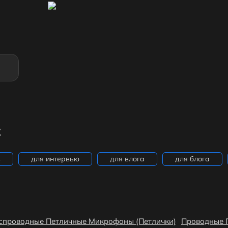
:
в
для интервью
для влога
для блога
спроводные Петличные Микрофоны (Петлички)
Проводные 