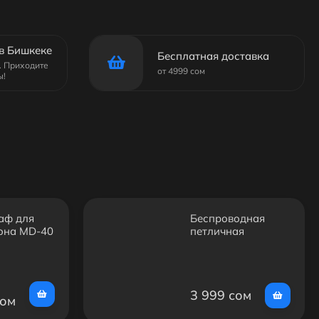
в Бишкеке
Бесплатная доставка
6. Приходите
от 4999 сом
ы!
аф для
Беспроводная
она MD-40
петличная
микрофонная
система Hoco L27
Dual Hidden (Type-
C) (Петличка)
3 999 сом
сом