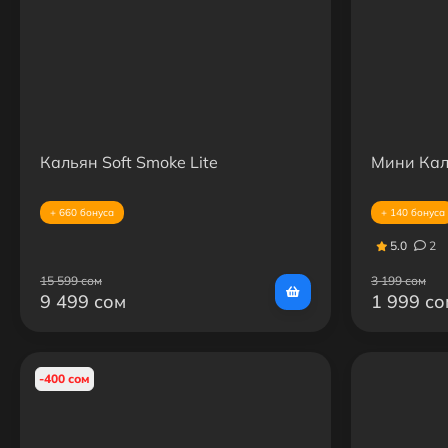
Кальян Soft Smoke Lite
Мини Кал
+ 660 бонуса
+ 140 бонуса
5.0
2
15 599 сом
3 199 сом
9 499 сом
1 999 со
-400 сом