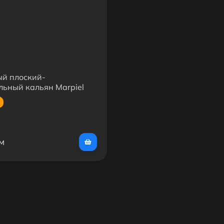
й плоский-
льный кальян Marpiel
м