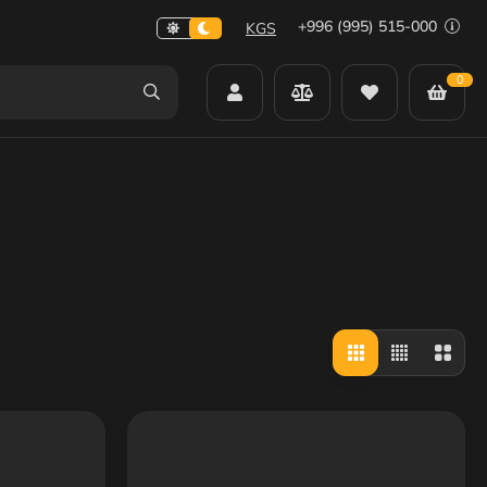
+996 (995) 515-000
KGS
0