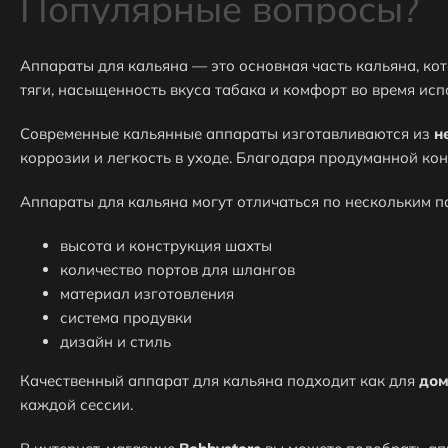
Популярные вопросы?
Аппараты для кальяна — это основная часть кальяна, ко
тяги, насыщенность вкуса табака и комфорт во время исп
⭐Какие самые популярные товары в категории Аппарат
Современные кальянные аппараты изготавливаются из
н
коррозии и легкость в уходе. Благодаря продуманной к
⬇ Какие самые дешёвые товары в категории Аппараты?
Аппараты для кальяна могут отличаться по нескольким п
высота и конструкция шахты
Как получить скидку на товар или заказ?
количество портов для шлангов
материал изготовления
система продувки
дизайн и стиль
Обязательно ли регистрироваться на вашем сайте что б
Качественный аппарат для кальяна подходит как для
дом
каждой сессии.