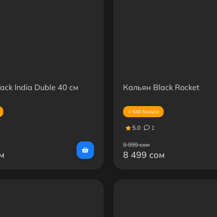
ack India Duble 40 см
Кальян Black Rocket
+ 540 бонуса
5.0
1
9 999 сом
м
8 499 сом