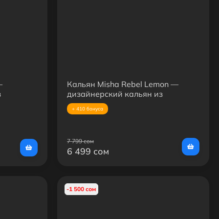
—
Кальян Misha Rebel Lemon —
з
дизайнерский кальян из
нержавеющей стали, желтый
+ 410 бонуса
корпус
7 799 сом
6 499 сом
-1 500 сом