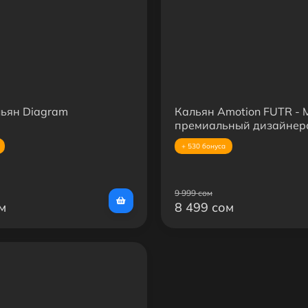
ьян Diagram
Кальян Amotion FUTR -
премиальный дизайнер
кальян из нержавеющей
+ 530 бонуса
9 999 сом
м
8 499 сом