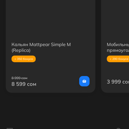
Кальян Mattpear Simple M
Мобильны
(Replica)
прямоуго
Hookah
+ 350 бонуса
+ 290 бонуса
8 999 сом
3 999 со
8 599 сом