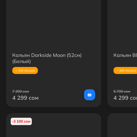
Кальян Darkside Moon (52см)
Кальян Bl
(Белый)
+ 350 бонуса
+ 300 бонуса
7 399 сом
5 799 сом
4 299 сом
4 299 со
-3 100 сом