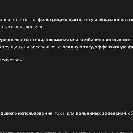
торая отвечает за
фильтрацию дыма, тягу и общее качеств
ользования кальяна.
ы?
ержавеющей стали, алюминия или комбинированных мат
онструкции они обеспечивают
плавную тягу, эффективную ф
араметрам:
ы оформить заказ?
ашнего использования
, так и для
кальянных заведений
, 