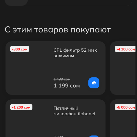
С этим товаров покупают
-300 сом
-4 300 сом
CPL фильтр 52 мм с
зажимом —
круговой
поляризационный
фильтр для
смартфона и
1 499 сом
камеры, устранение
1 199 сом
бликов
-1 200 сом
-5 000 сом
Петличный
микрофон (Iphone)
JH-041-A