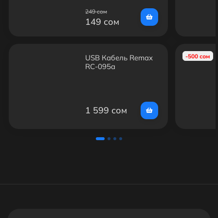
249 сом
149 сом
-500 сом
USB Кабель Remax
RC-095a
(Магнитный)
1 599 сом