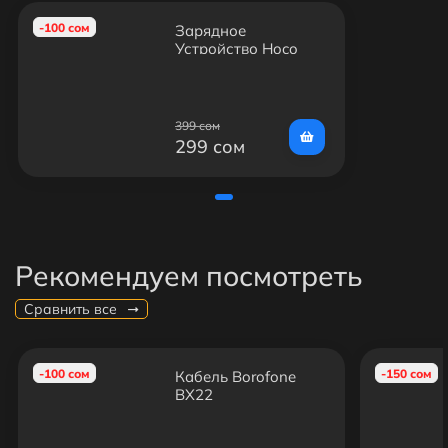
-100 сом
Зарядное
Устройство Hoco
C140A
399 сом
299 сом
Рекомендуем посмотреть
Сравнить все
-100 сом
-150 сом
Кабель Borofone
BX22