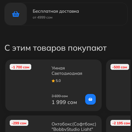
Бесплатная доставка
от 4999 сом
С этим товаров покупают
-1 700 сом
-500 сом
Умная
Светодиодная
Лампа BobbyStudio ​
5.0
с пультом LT-E27
LED 150W
3 699 сом
1 999 сом
-299 сом
-2 195 сом
Октобокс(Софтбокс)
"BobbyStudio Light"