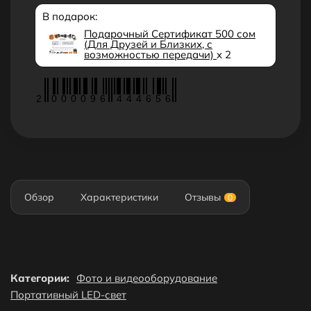
В подарок:
Подарочный Сертификат 500 сом
(Для Друзей и Близких, с
возможностью передачи)
x 2
2
0
0
0
0
9
6
4
4
4
6
5
6
Обзор
Характеристики
Отзывы
0
Категории:
Фото и видеооборудование
Портативный LED-свет