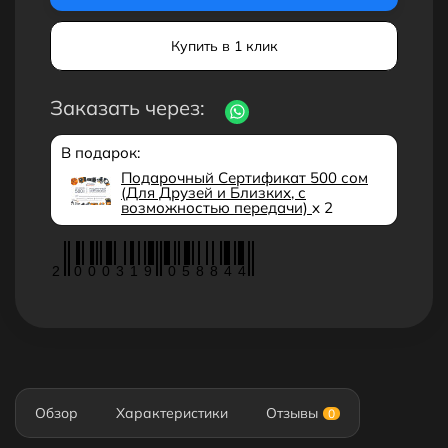
Купить в 1 клик
Заказать через:
В подарок:
Подарочный Сертификат 500 сом
(Для Друзей и Близких, с
возможностью передачи)
x 2
2
0
0
0
3
1
9
0
5
8
8
4
4
Обзор
Характеристики
Отзывы
0