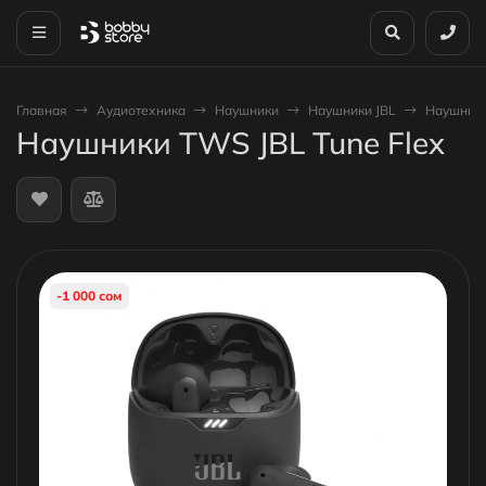
Главная
Аудиотехника
Наушники
Наушники JBL
Наушники
Наушники TWS JBL Tune Flex
-1 000 сом