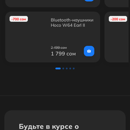
-700 сом
-200 сом
Bluetooth‑наушники
Hoco W64 Earl II
(накладные, USB‑C)
2 499 сом
1 799 сом
Будьте в курсе о