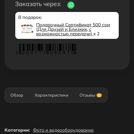
Заказать через:
В подарок:
Подарочный Сертификат 500 сом
(Для Друзей и Близких, с
возможностью передачи)
x 2
2
0
0
0
7
7
3
0
8
5
8
7
5
Обзор
Характеристики
Отзывы
0
Категории:
Фото и видеооборудование