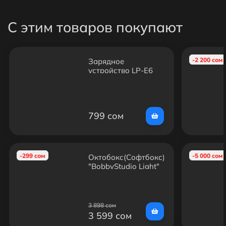
С этим товаров покупают
-2 200 сом
Зарядное
устройство LP-E6
799 сом
-299 сом
-5 000 сом
Октобокс(Софтбокс)
"BobbyStudio Light"
70см (1шт)
3 898 сом
3 599 сом