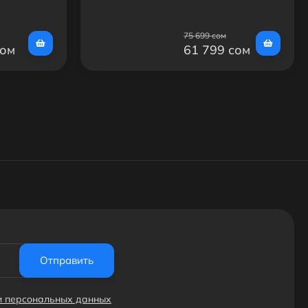
75 699 сом
сом
61 799 сом
Отправить
ки персональных данных