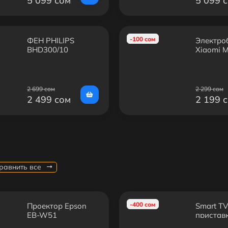
5 099 сом
5 099 
-100 сом
ФЕН PHILIPS
Электро
BHD300/10
Xiaomi M
(MSX201
2 699 сом
2 299 сом
2 499 сом
2 199 
равнить все
-400 сом
Проектор Epson
Smart T
EB-W51
пристав
4G/32GB