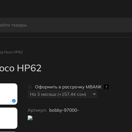
ор Hoco HP62
oco HP62
Оформить в рассрочку MBANK
?
Артикул:
bobby-97000-