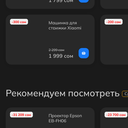
1 799 сом
-300 сом
-200 сом
Машинка для
стрижки Xiaomi
ENCHEN Boost
2 299 сом
1 999 сом
Рекомендуем посмотреть
С
-31 209 сом
-23 700 сом
Проектор Epson
EB-FH06