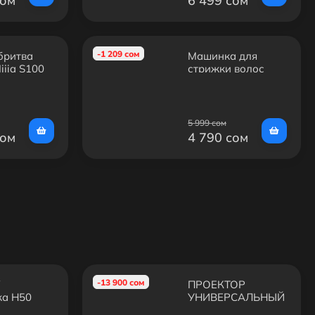
сом
6 499 сом
-1 209 сом
бритва
Машинка для
ijia S100
стрижки волос
)
Philips HC5612/15
5 999 сом
сом
4 790 сом
-13 900 сом
V
ПРОЕКТОР
ка H50
УНИВЕРСАЛЬНЫЙ
EPSON EB-E01