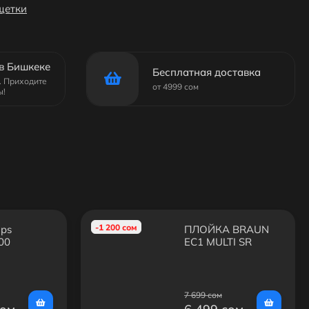
щетки
в Бишкеке
Бесплатная доставка
6. Приходите
от 4999 сом
ы!
-1 200 сом
ips
ПЛОЙКА BRAUN
00
EC1 MULTI SR
7 699 сом