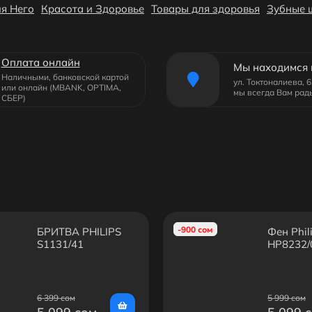
я Него
Красота и Здоровье
Товары для здоровья
Зубные 
Оплата онлайн
Мы находимся 
Наличными, банковской картой
ул. Токтоналиева, 
или онлайн (MBANK, OPTIMA,
мы всегда Вам рад
СБЕР)
-900 сом
БРИТВА PHILIPS
Фен Phil
S1131/41
HP8232/
6 399 сом
5 999 сом