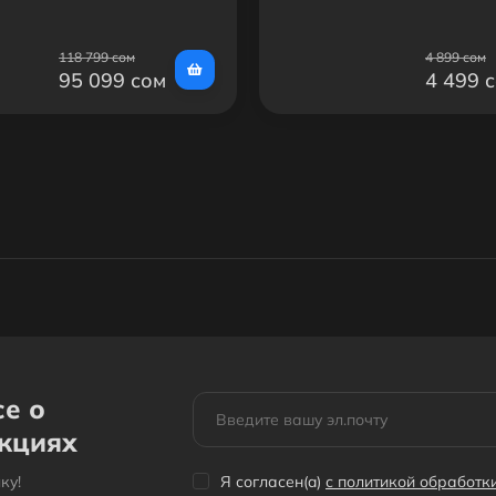
118 799 сом
4 899 сом
95 099 сом
4 499 
се о
акциях
кy!
Я согласен(a)
с политикой обработ