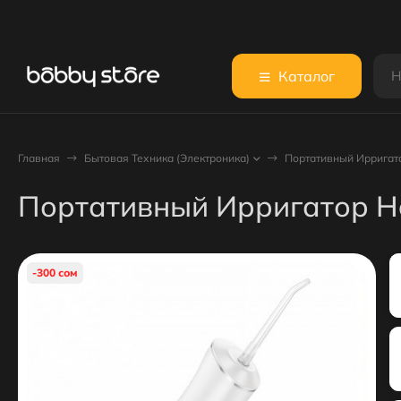
Каталог
Главная
Бытовая Техника (Электроника)
Портативный Ирригат
Портативный Ирригатор H
-300 сом