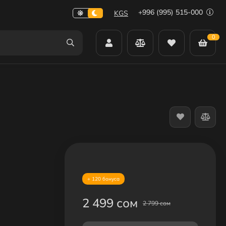
+996 (995) 515-000
KGS
0
+ 120 бонуса
2 499 сом
2 799 сом