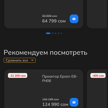
SPS2IKI02E
69 899 сом
64 799 сом
Рекомендуем посмотреть
Сравнить все
-31 209 сом
-400 сом
Проектор Epson EB-
FH06
156 199 сом
124 990 сом