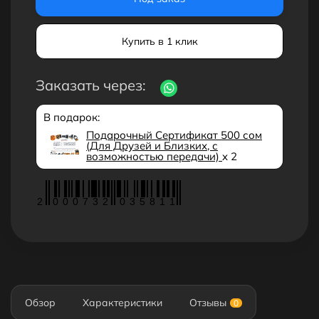
Купить в 1 клик
Заказать через:
В подарок:
Подарочный Сертификат 500 сом
(Для Друзей и Близких, с
возможностью передачи)
x 2
2
0
0
0
7
3
2
0
3
5
8
1
1
Обзор
Характеристики
Отзывы
0