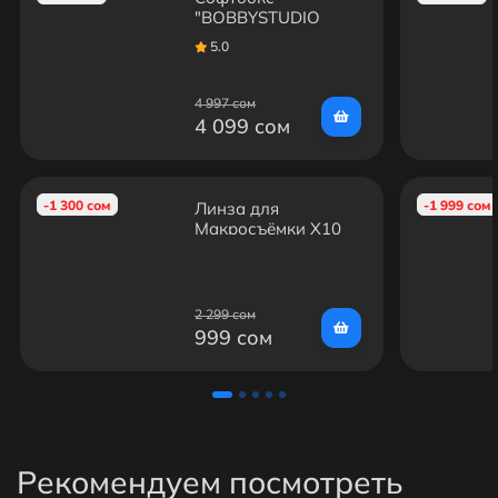
"BOBBYSTUDIO
LIGHT" + Умная
5.0
Лампа 150w +
Пульт
4 997 сом
4 099 сом
-1 300 сом
-1 999 сом
Линза для
Макросъёмки X10
June Star (52mm)
2 299 сом
999 сом
Рекомендуем посмотреть