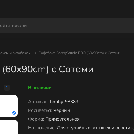
оксы и октобоксы
Софтбокс BobbyStudio PRO (60x90cm) с Сотами
 (60x90cm) с Сотами
В наличии
Артикул:
bobby-98383-
Расцветка:
Черный
Форма:
Прямоугольная
Назначение:
Для студийных вспышек и осветит