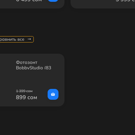
равнить все
Фотозонт
BobbyStudio (83
см)
1 399 сом
899 сом