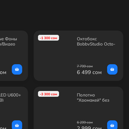
-1 300 сом
ые Фоны
Октобокс
о/Видео
BobbyStudio Octo-
2x3M
B (90см)
7 799 сом
сом
6 499 сом
-3 300 сом
LED U600+
Полотно
B)
"Хромакей" без
стоек 2х3м
6 299 сом
сом
2 999 сом