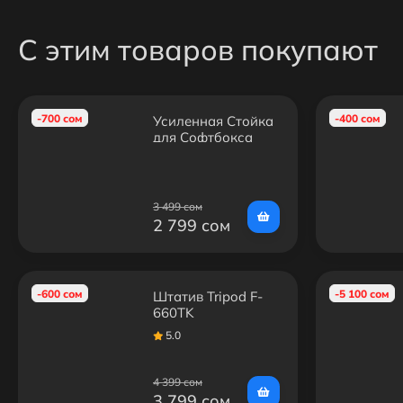
С этим товаров покупают
-700 сом
-400 сом
Усиленная Стойка
для Софтбокса
(2.8м)
3 499 сом
2 799 сом
-600 сом
-5 100 сом
Штатив Tripod F-
660TK
5.0
4 399 сом
3 799 сом