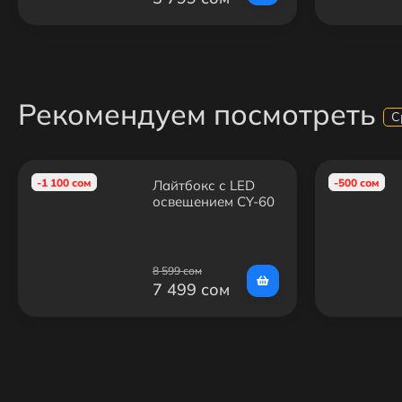
Рекомендуем посмотреть
С
-1 100 сом
-500 сом
Лайтбокс с LED
освещением CY-60
для предметной
съемки 65 X 65 см
8 599 сом
7 499 сом