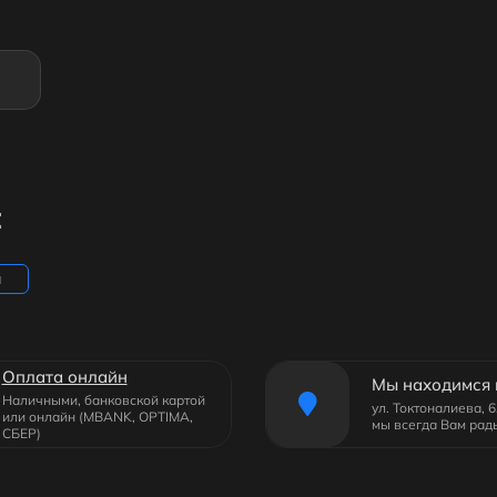
:
ы
Оплата онлайн
Мы находимся 
Наличными, банковской картой
ул. Токтоналиева, 
или онлайн (MBANK, OPTIMA,
мы всегда Вам рад
СБЕР)