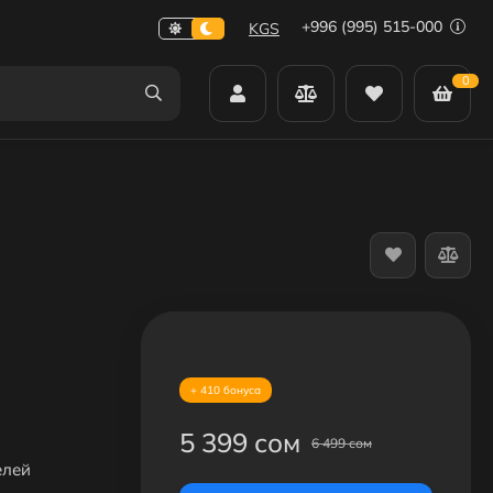
+996 (995) 515-000
KGS
0
+ 410 бонуса
5 399 сом
6 499 сом
елей