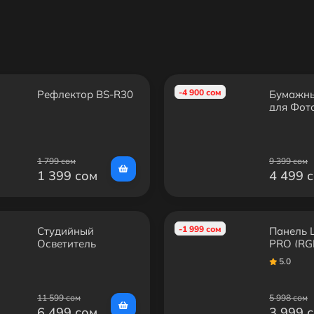
-4 900 сом
Рефлектор BS-R30
Бумажн
для Фот
Студий 
1 799 сом
9 399 сом
1 399 сом
4 499 
-1 999 сом
Студийный
Панель 
Осветитель
PRO (RG
MW400S (100W)
5.0
11 599 сом
5 998 сом
6 499 сом
3 999 