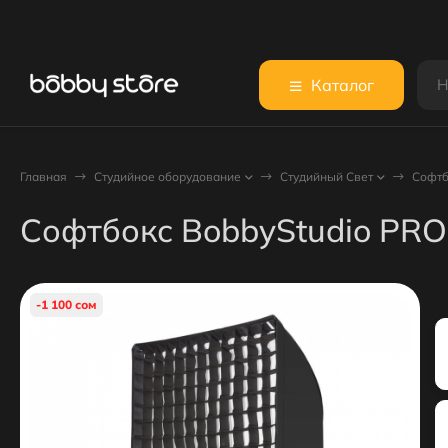
Каталог
Главная
Студийное оборудование
Студийный Свет
Софтб
Софтбокс BobbyStudio PRO
-1 100 сом