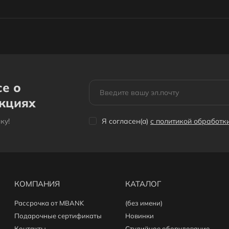
се о
акциях
кy!
Я согласен(a)
с политикой обработ
КОМПАНИЯ
КАТАЛОГ
Рассрочка от MBANK
(без имени)
Подарочные сертификаты
Новинки
Контакты
Студийное оборудование