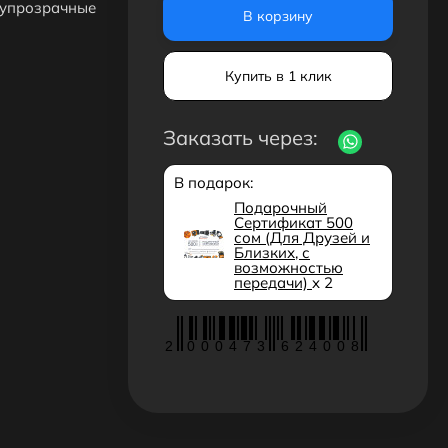
лупрозрачные
В корзину
Купить в 1 клик
Заказать через:
В подарок:
Подарочный
Сертификат 500
сом (Для Друзей и
Близких, с
возможностью
передачи)
x 2
2
0
0
0
4
7
3
6
2
4
0
0
8