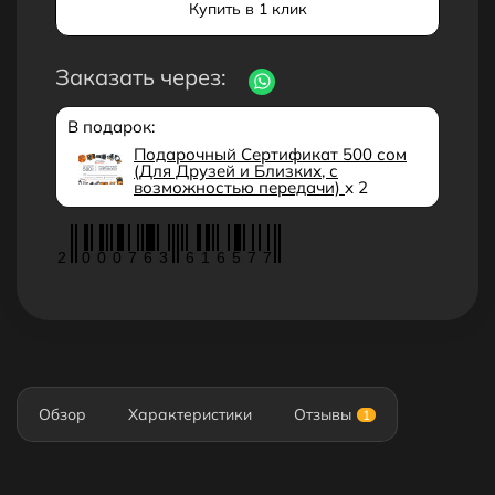
Купить в 1 клик
Заказать через:
В подарок:
Подарочный Сертификат 500 сом
(Для Друзей и Близких, с
возможностью передачи)
x 2
2
0
0
0
7
6
3
6
1
6
5
7
7
Обзор
Характеристики
Отзывы
1