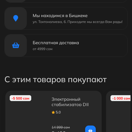
Мы находимся в Бишкеке
ул. Токтоналиева, 6. Приходите мы всегда Вам рады!
Бесплатная доставка
от 4999 сом
С этим товаров покупают
-5 500 сом
-1 000 сом
Электронный
стабилизатор DJI
Osmo Mobile SE
5.0
14 999 сом