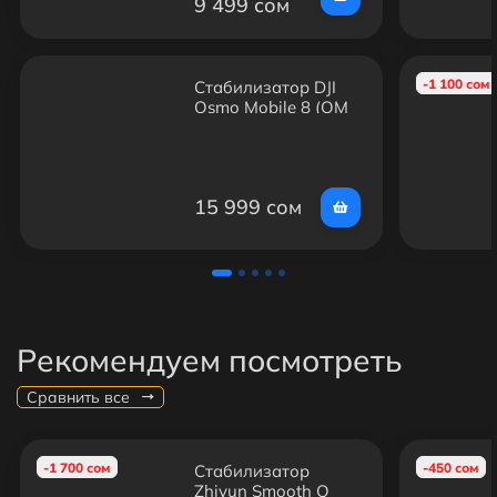
9 499 сом
-1 100 сом
Стабилизатор DJI
Osmo Mobile 8 (OM
8) для смартфона —
3-осевой gimbal,
ActiveTrack,
Bluetooth, штатив и
15 999 сом
выдвижная селфи-
палка
Рекомендуем посмотреть
Сравнить все
-1 700 сом
-450 сом
Стабилизатор
Zhiyun Smooth Q