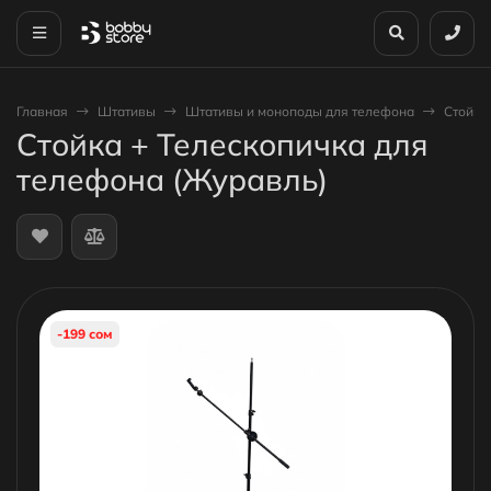
Главная
Штативы
Штативы и моноподы для телефона
Стойка
Стойка + Телескопичка для
телефона (Журавль)
-199 сом