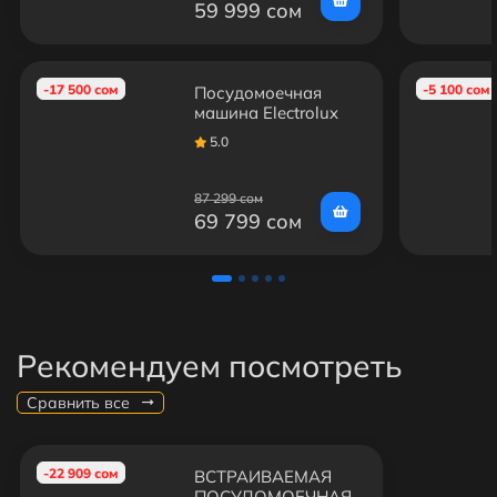
59 999 сом
-17 500 сом
-5 100 сом
Посудомоечная
машина Electrolux
ESF9452LOW
5.0
87 299 сом
69 799 сом
Рекомендуем посмотреть
Сравнить все
-22 909 сом
ВСТРАИВАЕМАЯ
ПОСУДОМОЕЧНАЯ