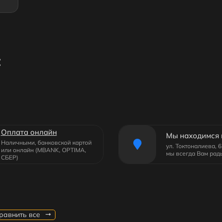
:
Оплата онлайн
Мы находимся 
Наличными, банковской картой
ул. Токтоналиева, 
или онлайн (MBANK, OPTIMA,
мы всегда Вам рад
СБЕР)
равнить все