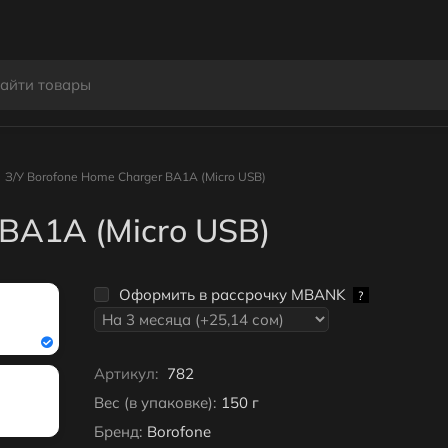
З/У Borofone Home Charger BA1A (Micro USB)
 BA1A (Micro USB)
Оформить в рассрочку MBANK
?
Артикул:
782
Вес (в упаковке):
150 г
Бренд:
Borofone