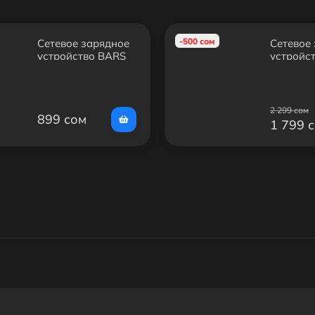
-500 сом
Сетевое зарядное
Сетевое
устройство BARS
устройс
MM1110 Trust
N13 Brig
67 Вт (1 порт
PD30W+
USB‑C, Super‑Fast
charger
Charger)
2 299 сом
899 сом
1 799 