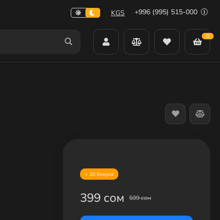
+996 (995) 515-000
KGS
0
+ 20 бонуса
399 сом
599 сом