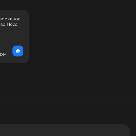
 зарядное
тво Hoco
ht
QC3.0
сом