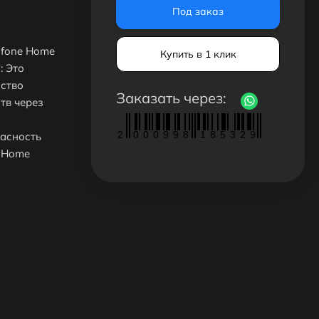
Под заказ
ofone Home
Купить в 1 клик
: Это
ство
Заказать через:
тв через
2
0
0
0
9
9
8
1
8
5
3
2
9
пасность
e Home