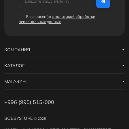
Я согласен(a)
с политикой обработки
персональных данных
КОМПАНИЯ
КАТАЛОГ
МАГАЗИН
+996 (995) 515-000
BOBBYSTORE
© 2026