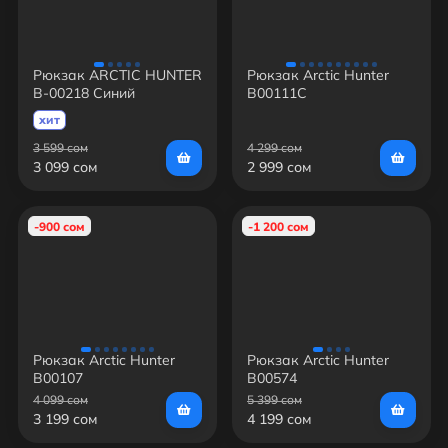
Рюкзак ARCTIC HUNTER
Рюкзак Arctic Hunter
B-00218 Синий
B00111C
хит
3 599 сом
4 299 сом
3 099 сом
2 999 сом
-900 сом
-1 200 сом
Рюкзак Arctic Hunter
Рюкзак Arctic Hunter
B00107
B00574
4 099 сом
5 399 сом
3 199 сом
4 199 сом