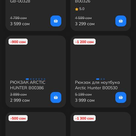
GB-00328
B00326
5.0
4 799 сом
4 599 сом
3 599 сом
3 299 сом
-900 сом
-1 200 сом
РЮКЗАК ARCTIC
Рюкзак для ноутбука
HUNTER B00386
Arctic Hunter B00530
3 899 сом
5 199 сом
2 999 сом
3 999 сом
-500 сом
-1 300 сом