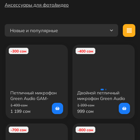
Аксессуары для фото/видео
Новые и популярные
-300 сом
-400 сом
Петличный микрофон
Двойной петличный
Green Audio GAM-
микрофон Green Audio
140(Iphone)
GAM-16D
1 499 сом
1 399 сом
1 199 сом
999 сом
-700 сом
-800 сом