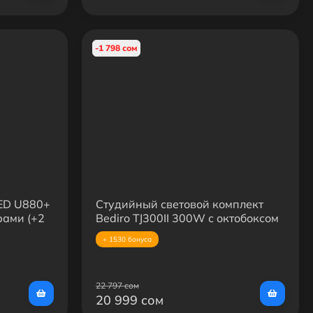
-1 798 сом
ED U880+
Студийный световой комплект
рами (+2
Bediro TJ300II 300W с октобоксом
+З/У)
90 см и усиленной стойкой 2.8
+ 1530 бонуса
22 797 сом
20 999 сом