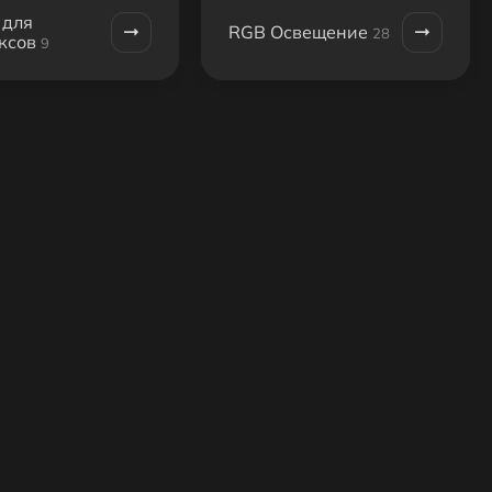
 для
RGB Освещение
28
ксов
9