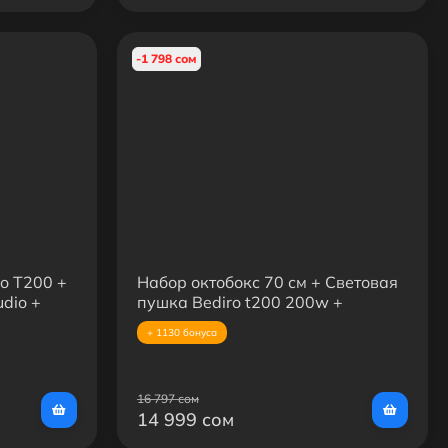
-1 798 сом
o T200 +
Набор октобокс 70 см + Световая
udio +
пушка Bediro t200 200w +
усиленная стойка
+ 1130 бонуса
16 797 сом
14 999 сом