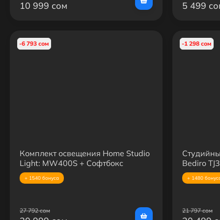
10 999 сом
5 499 со
-6 793 сом
-1 298 сом
Комплект освещения Home Studio
Студийны
Light: MW400S + Софтбокс
Bediro TJ
BobbyStudio PRO 50×70, 2×LED
95 см и у
+ 1540 бонуса
+ 1480 бонус
панели U600 PRO с усиленной
стойкой 2.8 + штатив WT-3520
27 792 сом
21 797 сом