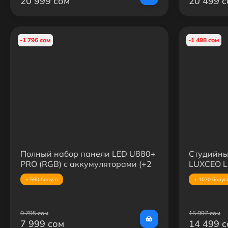
20 999 сом
20 499 
-1 796 сом
-1 498 сом
Полный набор панели LED U880+
Студийны
PRO (RGB) с аккумуляторами (+2
LUXCEO L
аккумулятора 2200mAh +З/У)
Сферичес
+ 590 бонуса
+ 1070 бонус
LED-свет)
9 795 сом
15 997 сом
7 999 сом
14 499 