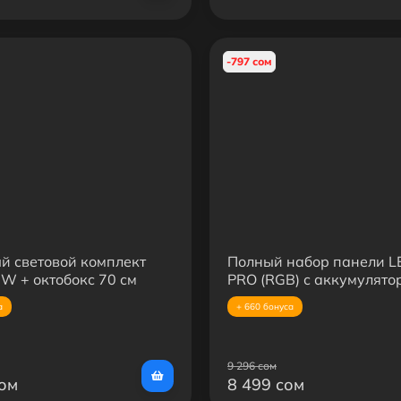
-797 сом
й световой комплект
Полный набор панели L
W + октобокс 70 см
PRO (RGB) с аккумулято
борный) + усиленная
аккумулятора 5500mAh 
а
+ 660 бонуса
9 296 сом
сом
8 499 сом