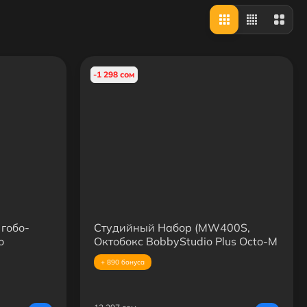
-1 298 сом
гобо-
Студийный Набор (MW400S,
о
Октобокс BobbyStudio Plus Octo-M
ионными
(95cm)
+ 890 бонуса
ым зумом