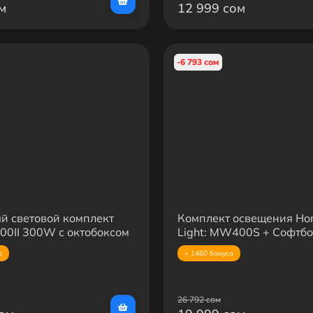
м
12 999 сом
-6 793 сом
й световой комплект
Комплект освещения Ho
300II 300W с октобоксом
Light: MW400S + Софтбо
силенной стойкой 2.8
BobbyStudio PRO 50×70,
а
+ 1460 бонуса
панели U600 PRO со сто
штатив WT-3520
26 792 сом