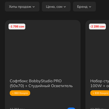
Хиты продаж
Цена, сом
Бренд
-1 798 сом
-2 298 сом
Софтбокс BobbyStudio PRO
Набор ст
(50х70) + Студийный Осветитель
100W + ок
MW400S + Усиленная Стойка
усиленна
+ 860 бонуса
+ 830 бонуса