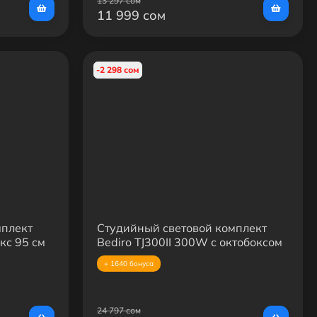
13 297 сом
11 999 сом
-2 298 сом
мплект
Студийный световой комплект
с 95 см
Bediro TJ300II 300W с октобоксом
8 м
120 см и усиленной стойкой 2.8 м
+ 1640 бонуса
24 797 сом