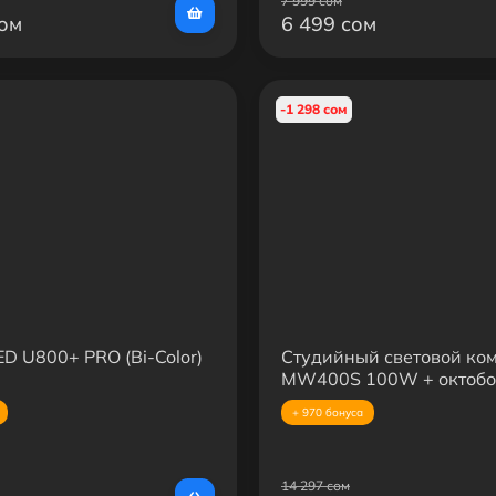
7 999 сом
сом
6 499 сом
-1 298 сом
D U800+ PRO (Bi-Color)
Студийный световой ко
MW400S 100W + октобок
BobbyStudio + стойка 2.
+ 970 бонуса
14 297 сом