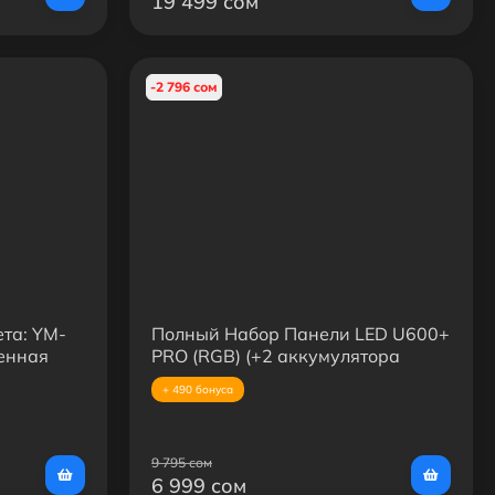
19 499 сом
-2 796 сом
ета: YM-
Полный Набор Панели LED U600+
енная
PRO (RGB) (+2 аккумулятора
офтбокс
5200mAh+З/У)
+ 490 бонуса
9 795 сом
6 999 сом