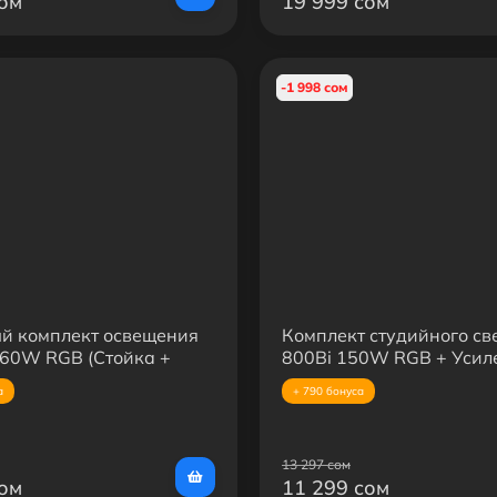
сом
19 999 сом
-1 998 сом
й комплект освещения
Комплект студийного св
60W RGB (Стойка +
800Bi 150W RGB + Усил
кий октобокс 30 см +
стойка + Сферический с
а
+ 790 бонуса
65 см
13 297 сом
сом
11 299 сом