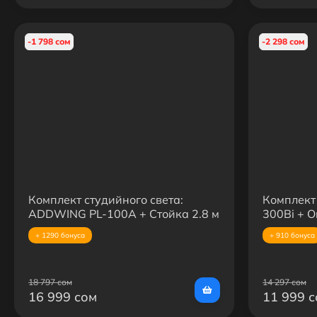
-1 798 сом
-2 298 сом
Комплект студийного света:
Комплект 
ADDWING PL-100A + Стойка 2.8 м
300Bi + О
+ Октобокс BobbyStudio 70 см
Усиленна
+ 1290 бонуса
+ 910 бонуса
18 797 сом
14 297 сом
16 999 сом
11 999 