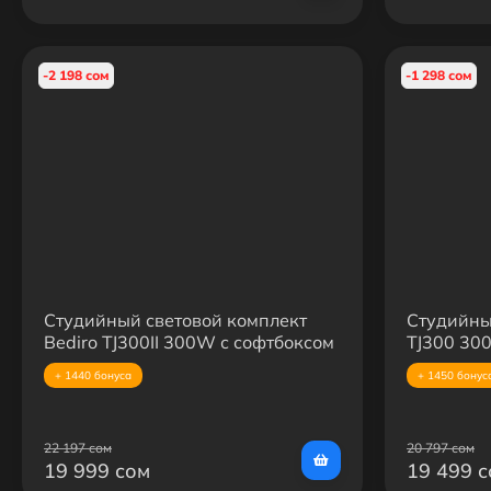
-2 198 сом
-1 298 сом
Студийный световой комплект
Студийны
Bediro TJ300II 300W с софтбоксом
TJ300 300
60×90 и усиленной стойкой 2.8 м
(быстрос
+ 1440 бонуса
+ 1450 бонус
стойка
22 197 сом
20 797 сом
19 999 сом
19 499 