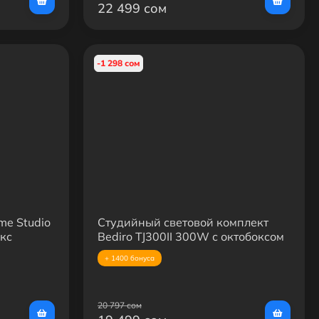
22 499 сом
-1 298 сом
me Studio
Студийный световой комплект
кс
Bediro TJ300II 300W с октобоксом
 2×LED
95 см и усиленной стойкой
+ 1400 бонуса
йками +
20 797 сом