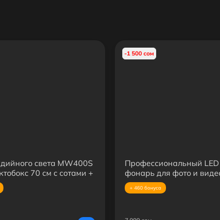
-1 500 сом
удийного света MW400S
Профессиональный LED 
тобокс 70 см с сотами +
фонарь для фото и виде
я стойка
Hanshuai 10W с проекц
+ 460 бонуса
насадками, регулируем
и Type-C