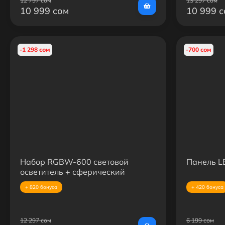
12 797 сом
13 297 сом
10 999 сом
10 999 
-1 298 сом
-700 сом
Набор RGBW-600 световой
Панель LE
осветитель + сферический
октобокс + усиленная стойка
+ 820 бонуса
+ 420 бонуса
12 297 сом
6 199 сом