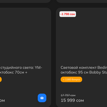
-1 798 сом
студийного света: YM-
Световой комплект Bedir
ктобокс 70см +
октобокс 95 см Bobby St
я стойка
стойка 2.8 м для фото и
+ 1160 бонуса
видеосъёмки
17 797 сом
сом
15 999 сом