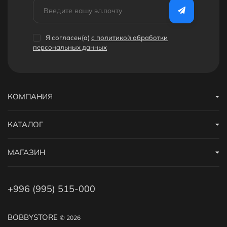
Дополнительные скидки
Получайте дополнительные скидки на покупку софтбокса и
Я согласен(a)
с политикой обработки
октобокса для блогов за регистрацию на сайте или за
персональных данных
публикацию отзыва! Подробнее
здесь
. А еще у нас есть
реферальная программа
.
КОМПАНИЯ
КАТАЛОГ
МАГАЗИН
+996 (995) 515-000
BOBBYSTORE
© 2026