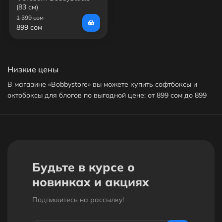
(83 см)
1 399 сом
899 сом
Низкие цены
В магазине «Bobbystore» вы можете купить софтбоксы и
октобоксы для блогов по выгодной цене: от 899 сом до 899
сом. На данный момент в продаже представлен только один
софтбокс и октобокс для блогов. Доставим ваш софтбокс и
октобокс для блогов до нужного адреса или пункта выдачи
в Бишкеке.
Кешбек с каждого заказа
Будьте в курсе о
За покупку софтбоксов и октобоксов для блогов вы
новинках и акциях
получите бонусы в размере от 3% до 15% от стоимости
Подпишитесь на рассылкy!
заказа. 1 бонус = 1сом. Бонусами можно оплатить до 30%
заказа.