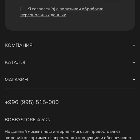
размере от 3% до 15% от стоимости заказа. 1 бонус = 1сом.
Бонусами можно оплатить до 30% заказа.
Я согласен(a)
с политикой обработки
персональных данных
Дополнительные скидки
Получайте дополнительные скидки на покупку
Аромадиффузора за регистрацию на сайте или за
КОМПАНИЯ
публикацию отзыва! Подробнее
здесь
. А еще у нас есть
реферальная программа
.
КАТАЛОГ
МАГАЗИН
+996 (995) 515-000
BOBBYSTORE
© 2026
На данный момент наш интернет-магазин предоставляет
широкий ассортимент современной продукции и обеспечивает