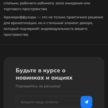
спальни, рабочего кабинета, зала ожидания или
торгового пространства.
Как получить скидку на товар или заказ?
Аромадиффузоры — это не только практичное решение
для ароматизации, но и стильный элемент декора,
Обязательно ли регистрироваться на вашем
который подчеркнёт индивидуальность вашего
пространства.
сайте что бы оформить заказ?
Низкие цены
В магазине «Bobbystore» вы можете купить
Аромадиффузоры по выгодной цене: от 6 499 сом до 6 999
сом. В продаже представлено 2 товара - выбирайте и
Будьте в курсе о
покупайте нужный Аромадиффузор по характеристикам,
новинках и акциях
обзорам и отзывам. Доставим ваш Аромадиффузор до
нужного адреса или пункта выдачи в Бишкеке.
Подпишитесь на рассылкy!
Кешбек с каждого заказа
За покупку Аромадиффузоров вы получите бонусы в