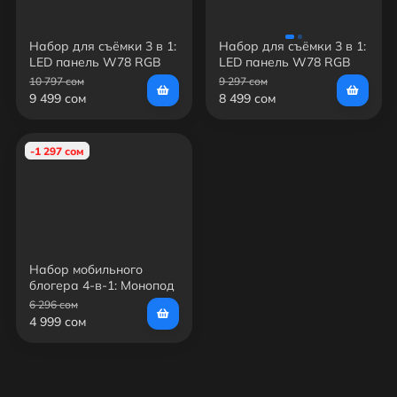
Набор для съёмки 3 в 1:
Набор для съёмки 3 в 1:
LED панель W78 RGB
LED панель W78 RGB
MagSafe +
MagSafe + петличный
10 797 сом
9 297 сом
беспроводной
микрофон S30 +
9 499 сом
8 499 сом
микрофон S30 +
монопод-штатив G20 с
Монопод P135 (White) с
Bluetooth (Белый)
Bluetooth
-1 297 сом
Набор мобильного
блогера 4-в-1: Монопод
P135 MagSafe +
6 296 сом
Петличный микрофон
4 999 сом
Hoco L21 (Type-C /
Lightning) + LED-
видеосвет W78 RGB +
Селфи-зеркало