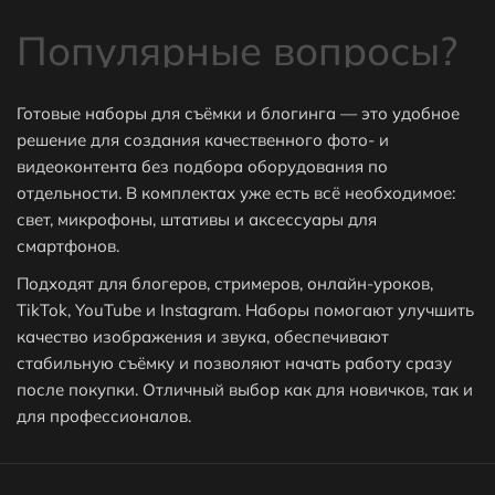
Популярные вопросы?
Готовые наборы для съёмки и блогинга — это удобное
решение для создания качественного фото- и
видеоконтента без подбора оборудования по
⭐Какие самые популярные товары в
отдельности. В комплектах уже есть всё необходимое:
категории Готовые наборы для съёмки и
свет, микрофоны, штативы и аксессуары для
смартфонов.
блогинга?
Подходят для блогеров, стримеров, онлайн-уроков,
TikTok, YouTube и Instagram. Наборы помогают улучшить
⬇ Какие самые дешёвые товары в категории
качество изображения и звука, обеспечивают
стабильную съёмку и позволяют начать работу сразу
Готовые наборы для съёмки и блогинга?
после покупки. Отличный выбор как для новичков, так и
для профессионалов.
Как получить скидку на товар или заказ?