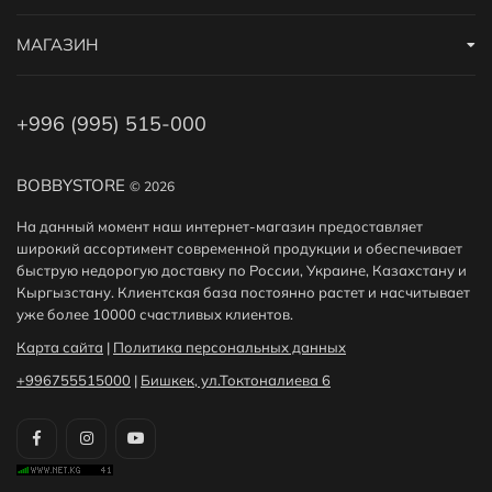
Дополнительные скидки
Получайте дополнительные скидки на покупку
МАГАЗИН
Мобилографа PRO за регистрацию на сайте или за
публикацию отзыва! Подробнее
здесь
. А еще у нас есть
реферальная программа
.
+996 (995) 515-000
BOBBYSTORE
© 2026
На данный момент наш интернет-магазин предоставляет
широкий ассортимент современной продукции и обеспечивает
быструю недорогую доставку по России, Украине, Казахстану и
Кыргызстану. Клиентская база постоянно растет и насчитывает
уже более 10000 счастливых клиентов.
Карта сайта
|
Политика персональных данных
+996755515000
|
Бишкек, ул.Токтоналиева 6