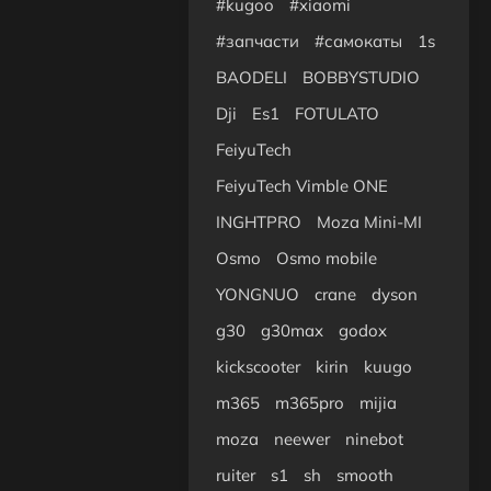
#kugoo
#xiaomi
6 499 сом
6 999 сом
#запчасти
#самокаты
1s
BAODELI
BOBBYSTUDIO
Видеосвет LUXCEO L60W RGB |
11 999 сом
13 999 сом
Dji
Es1
FOTULATO
FeiyuTech
Cветодиодный осветитель Yon
FeiyuTech Vimble ONE
3 999 сом
INGHTPRO
Moza Mini-MI
Студийный свет Bediro TJ300I
Osmo
Osmo mobile
13 999 сом
15 999 сом
YONGNUO
crane
dyson
Кальян Misha Rebel Lemon —
g30
g30max
godox
6 499 сом
7 799 сом
kickscooter
kirin
kuugo
m365
m365pro
mijia
Чехол для ND фильтров на I
1 099 сом
3 499 сом
moza
neewer
ninebot
ruiter
s1
sh
smooth
Чехол для фильтров на iPhone