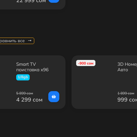
22 999 сом
равнить все
-900 сом
Smart TV
3D Номе
приставка x96
Авто
(1/8GB)
1/8gb
5 899 сом
1 899 сом
4 299 сом
999 со