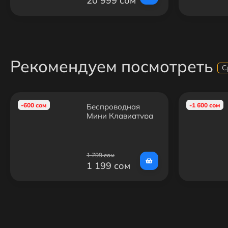
20 999 сом
Рекомендуем посмотреть
С
-600 сом
-1 600 сом
Беспроводная
Мини Клавиатура
для SmartTV
1 799 сом
1 199 сом