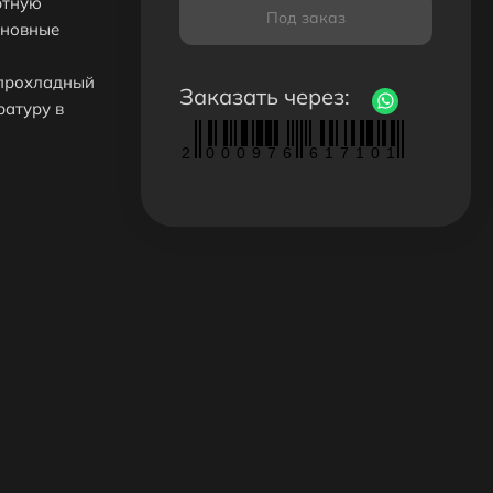
ртную
Под заказ
сновные
 прохладный
Заказать через:
ратуру в
2
0
0
0
9
7
6
6
1
7
1
0
1