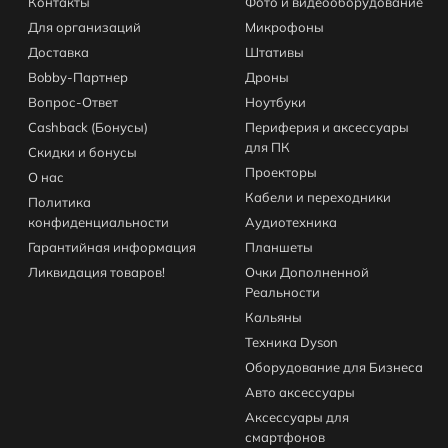
Контакты
Фото и видеооборудование
Для организаций
Микрофоны
Доставка
Штативы
Bobby-Партнер
Дроны
Вопрос-Ответ
Ноутбуки
Cashback (Бонусы)
Периферия и аксессуары
для ПК
Скидки и бонусы
Проекторы
О нас
Кабели и переходники
Политика
конфиденциальности
Аудиотехника
Гарантийная информация
Планшеты
Ликвидация товаров!
Очки Дополненной
Реальности
Кальяны
Техника Dyson
Оборудование для Бизнеса
Авто аксессуары
Аксессуары для
смартфонов