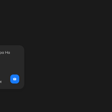
ра На
м