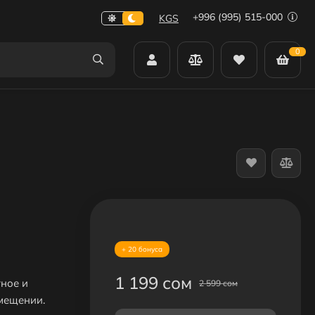
+996 (995) 515-000
KGS
0
+ 20 бонуса
1 199 сом
тное и
2 599 сом
мещении.