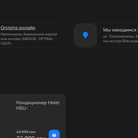
Оплата онлайн
Мы находимся 
Наличными, банковской картой
ул. Токтоналиева, 
или онлайн (MBANK, OPTIMA,
мы всегда Вам рад
СБЕР)
Кондиционер Haier
HSU-
09HPL203/R3(IN)/HSU-
09HPL03/R3(OUT)
24 999 сом