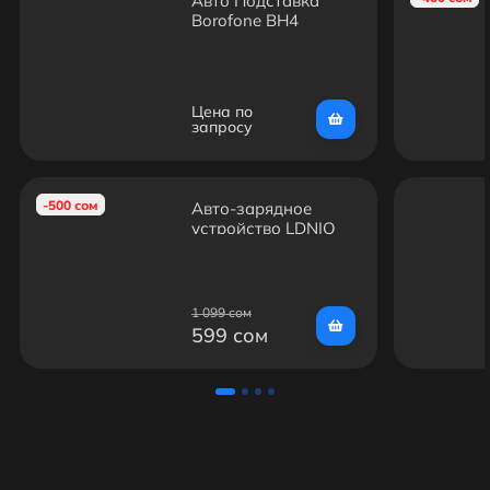
Авто Подставка
Borofone BH4
Цена по
запросу
-500 сом
Авто-зарядное
устройство LDNIO
C302 с кабелем
Type-C
1 099 сом
599 сом