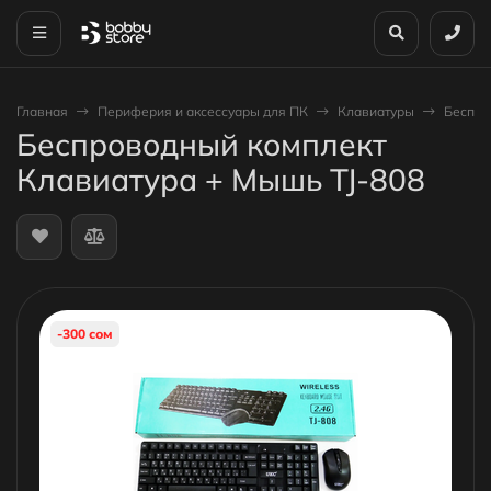
Главная
Периферия и аксессуары для ПК
Клавиатуры
Беспро
Беспроводный комплект
Клавиатура + Мышь TJ-808
-300 сом