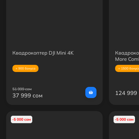
Квадрокоптер DJI Mini 4K
Квадрокоп
More Com
+ 900 бонуса
+ 1500 бонус
51 999 сом
124 999
37 999 сом
-5 000 сом
-5 000 сом