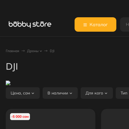
Каталог
Главная
Дроны
DJI
DJI
Цена, сом
В наличии
Для кого
Тип
-5 000 сом