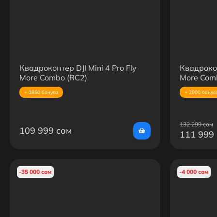
Квадрокоптер DJI Mini 4 Pro Fly
Квадрокоп
More Combo (RC2)
More Comb
+ 1850 бонуса
+ 2000 бонус
132 299 сом
109 999 сом
111 999
-35 000 сом
-4 000 сом