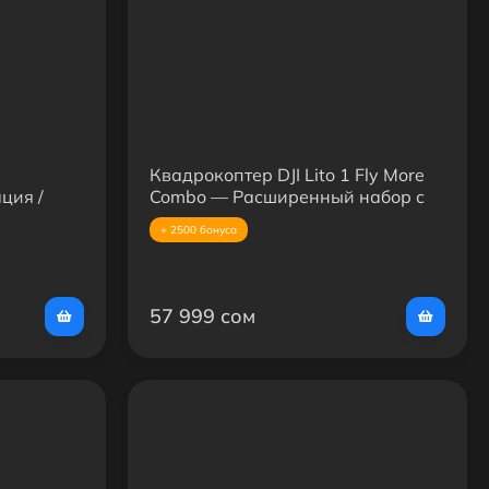
Квадрокоптер DJI Lito 1 Fly More
ция /
Combo — Расширенный набор с
пультом DJI RC-N3 и 3
+ 2500 бонуса
аккумуляторами.
57 999 сом