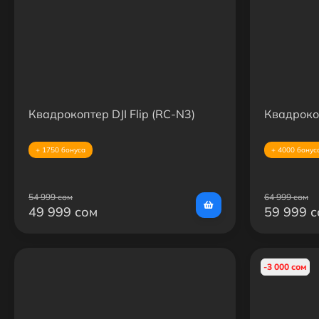
Квадрокоптер DJI Flip (RC-N3)
Квадрокоп
+ 1750 бонуса
+ 4000 бонус
54 999 сом
64 999 сом
49 999 сом
59 999 
-3 000 сом