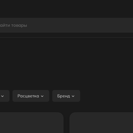
Расцветка
Бренд