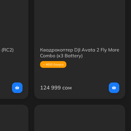
o (RC2)
Квадрокоптер DJI Avata 2 Fly More
Combo (x3 Battery)
+ 4000 бонуса
124 999 сом