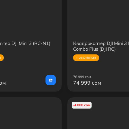
тер DJI Mini 3 (RC-N1)
Квадрокоптер DJI Mini 3 
Combo Plus (DJI RC)
а
+ 2940 бонуса
76 999 сом
сом
74 999 сом
-4 000 сом