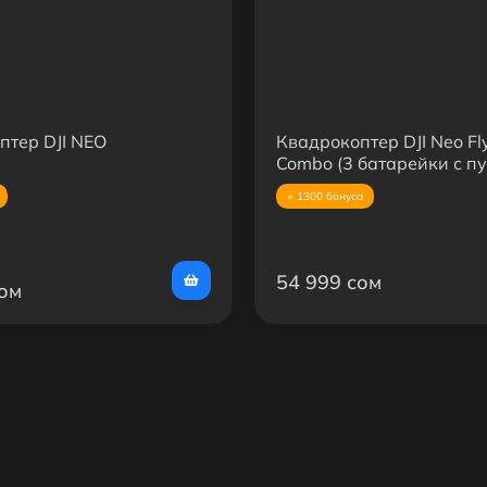
птер DJI NEO
Квадрокоптер DJI Neo Fl
Combo (3 батарейки с пу
+ 1300 бонуса
54 999 сом
сом