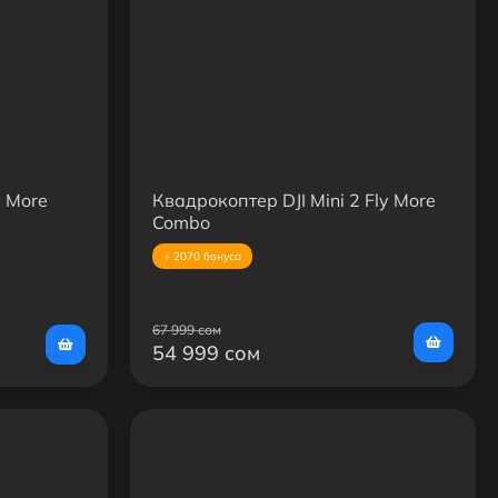
y More
Квадрокоптер DJI Mini 2 Fly More
Combo
+ 2070 бонуса
67 999 сом
54 999 сом