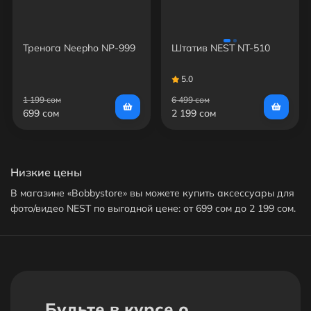
Тренога Neepho NP-999
Штатив NEST NT-510
5.0
1 199 сом
6 499 сом
699 сом
2 199 сом
Низкие цены
В магазине «Bobbystore» вы можете купить аксессуары для
фото/видео NEST по выгодной цене: от 699 сом до 2 199 сом.
В продаже представлено 2 товара - выбирайте и покупайте
нужный аксессуар для фото/видео NEST по
характеристикам, обзорам и отзывам. Доставим ваш
аксессуар для фото/видео NEST до нужного адреса или
пункта выдачи в Бишкеке.
Будьте в курсе о