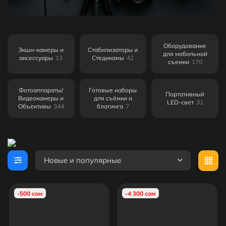
Оборудование
Экшн-камеры и
Cтабилизаторы и
для мобильной
аксессуары
13
Cтедикамы
42
съемки
170
Фотоаппараты/
Готовые наборы
Портативный
Видеокамеры и
для съёмки и
LED-свет
31
Объективы
344
блогинга
7
Новые и популярные
-500 сом
-4 300 сом