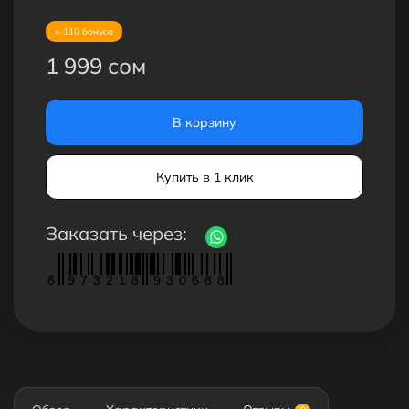
+ 110 бонуса
1 999 сом
В корзину
Купить в 1 клик
Заказать через:
6
9
7
3
2
1
8
9
3
0
6
8
8