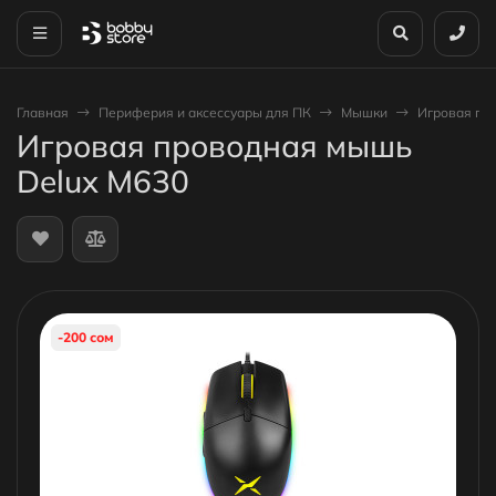
Главная
Периферия и аксессуары для ПК
Мышки
Игровая пр
Игровая проводная мышь
Delux M630
-200 сом