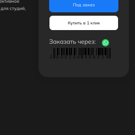
ективное
Под заказ
для студий,
Купить в 1 клик
Заказать через:
2
0
0
0
2
0
6
4
0
6
5
2
9