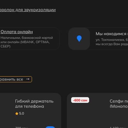
оролон для звукоизоляции
Оплата онлайн
Мы находимся 
Наличными, банковской картой
ул. Токтоналиева, 
или онлайн (MBANK, OPTIMA,
мы всегда Вам рад
СБЕР)
равнить все
-600 сом
Гибкий держатель
Селфи п
для телефона
(Монопо
YUNTENG
5.0
425-125