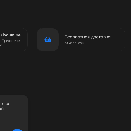
в Бишкеке
Бесплатная доставка
6. Приходите
от 4999 сом
ы!
алка
д)
 YT-1288
0 cm