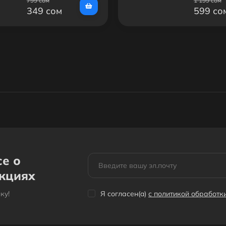
799 сом
1 199 сом
349 сом
599 со
се о
акциях
кy!
Я согласен(a)
с политикой обработ