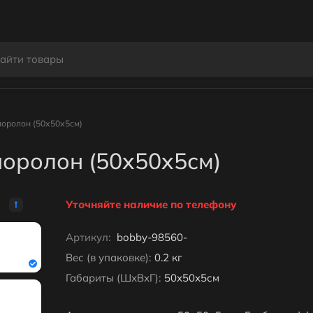
поролон (50х50х5см)
поролон (50х50х5см)
Уточняйте наличие по телефону
Артикул:
bobby-98560-
Вес (в упаковке):
0.2 кг
Габариты (ШхВхГ):
50х50х5см