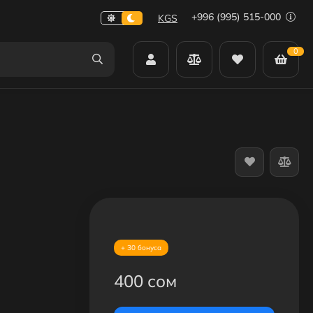
+996 (995) 515-000
KGS
0
+ 30 бонуса
400 сом