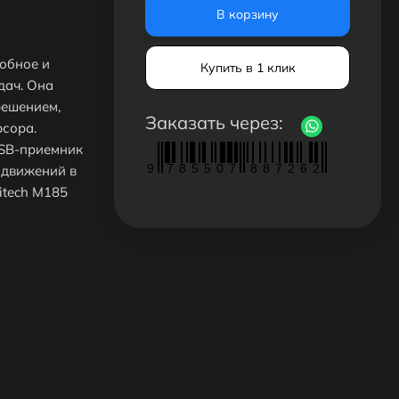
В корзину
обное и
Купить в 1 клик
дач. Она
решением,
Заказать через:
сора.
SB-приемник
9
7
8
5
5
0
7
8
8
7
2
6
2
 движений в
itech M185