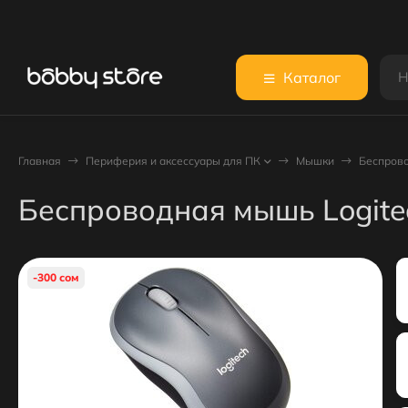
Каталог
Главная
Периферия и аксессуары для ПК
Мышки
Беспрово
Беспроводная мышь Logit
-300 сом