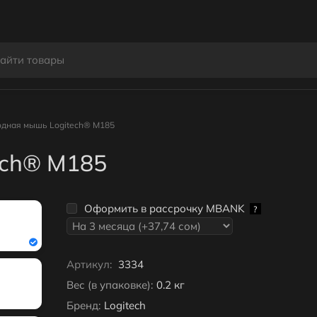
дная мышь Logitech® M185
ech® M185
Оформить в рассрочку MBANK
?
Артикул:
3334
Вес (в упаковке):
0.2 кг
Бренд:
Logitech