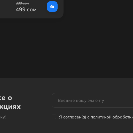
899 сом
499 сом
се о
акциях
кy!
Я согласен(a)
с политикой обработ