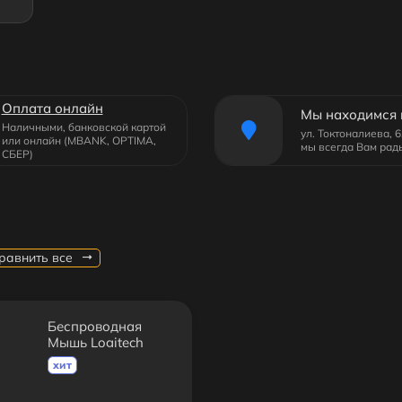
Оплата онлайн
Мы находимся 
Наличными, банковской картой
ул. Токтоналиева, 
или онлайн (MBANK, OPTIMA,
мы всегда Вам рад
СБЕР)
равнить все
Беспроводная
Мышь Logitech
M280/275
хит