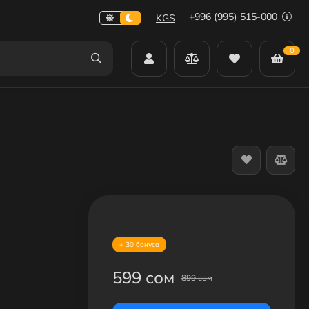
+996 (995) 515-000
KGS
0
+ 30 бонуса
599 сом
899 сом