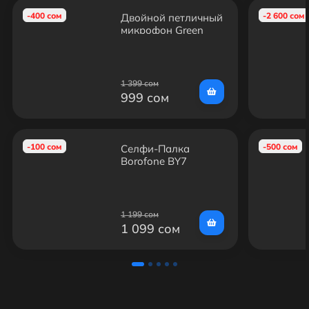
-400 сом
-2 600 сом
Двойной петличный
микрофон Green
Audio GAM-16D
1 399 сом
999 сом
-100 сом
-500 сом
Селфи-Палка
Borofone BY7
1 199 сом
1 099 сом