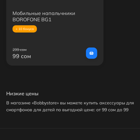
Мобильные напальчники
BOROFONE BG1
+ 10 бонуса
299 сом
99 сом
Низкие цены
В магазине «Bobbystore» вы можете купить аксессуары для
смартфонов для детей по выгодной цене: от 99 сом до 99
сом. На данный момент в продаже представлен только
один аксессуар для смартфонов для детей. Доставим ваш
аксессуар для смартфонов для детей до нужного адреса
или пункта выдачи в Бишкеке.