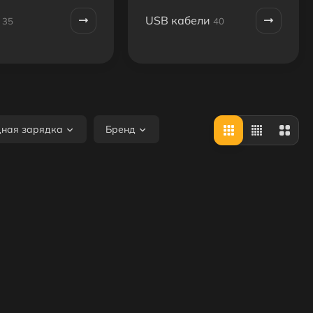
USB кабели
35
40
дная зарядка
Бренд