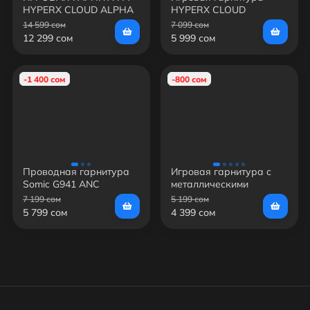
HYPERX CLOUD ALPHA
HYPERX CLOUD
S HX-HSCAS-BL/WW
STINGER HX-HSCS-
14 599 сом
7 099 сом
(BLACK)
BK/EE (BLACK)
12 299 сом
5 999 сом
-1 400 сом
-800 сом
Проводная гарнитура
Игровая гарнитура с
Somic G941 ANC
металлическими
чашами и
7 199 сом
5 199 сом
отстёгивающимся
5 799 сом
4 399 сом
микрофоном SVEN AP-
G1000MV