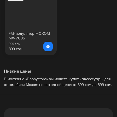
FM-модулятор MOXOM
MX-VC05
999 сом
899 сом
Низкие цены
В магазине «Bobbystore» вы можете купить аксессуары для
автомобиля Moxom по выгодной цене: от 899 сом до 899 сом.
На данный момент в продаже представлен только один
аксессуар для автомобиля Moxom. Доставим ваш аксессуар
для автомобиля Moxom до нужного адреса или пункта
выдачи в Бишкеке.