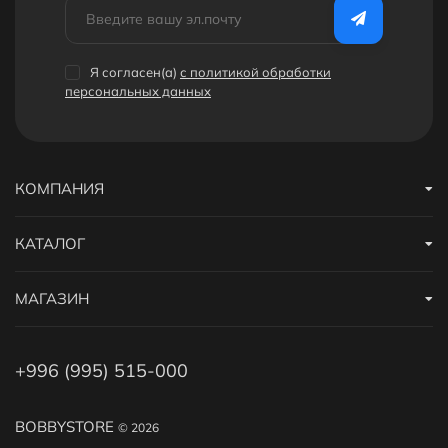
Получайте дополнительные скидки на покупку Мясорубки
белого цвета за регистрацию на сайте или за публикацию
отзыва! Подробнее
здесь
. А еще у нас есть
реферальная
Я согласен(a)
с политикой обработки
программа
.
персональных данных
КОМПАНИЯ
КАТАЛОГ
МАГАЗИН
+996 (995) 515-000
BOBBYSTORE
© 2026