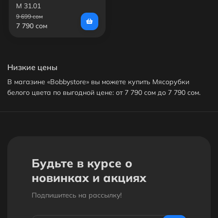
М 31.01
9 699 сом
7 790 сом
Низкие цены
В магазине «Bobbystore» вы можете купить Мясорубки
белого цвета по выгодной цене: от 7 790 сом до 7 790 сом.
На данный момент в продаже представлен только один
Мясорубку белого цвета. Доставим ваш Мясорубку белого
цвета до нужного адреса или пункта выдачи в Бишкеке.
Кешбек с каждого заказа
Будьте в курсе о
За покупку Мясорубка белого цвета вы получите бонусы в
размере от 3% до 15% от стоимости заказа. 1 бонус = 1сом.
новинках и акциях
Бонусами можно оплатить до 30% заказа.
Подпишитесь на рассылкy!
Дополнительные скидки