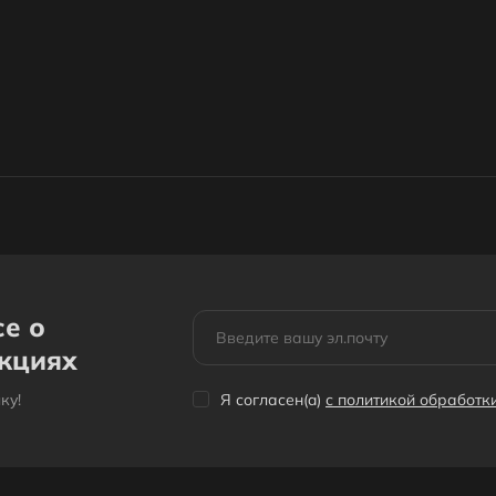
се о
акциях
кy!
Я согласен(a)
с политикой обработ