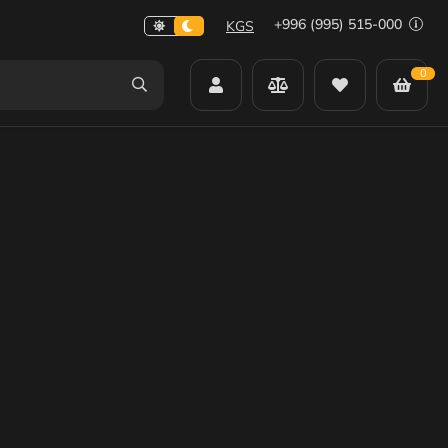
+996 (995) 515-000
KGS
0