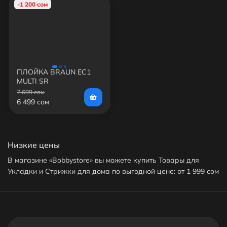
-1 200 сом
ПЛОЙКА BRAUN EC1
MULTI SR
7 699 сом
6 499 сом
Низкие цены
В магазине «Bobbystore» вы можете купить Товары для
Укладки и Стрижки для дома по выгодной цене: от 1 999 сом
до 6 499 сом. В продаже представлено 15 товаров -
выбирайте и покупайте нужный Товар для Укладки и
Стрижки для дома по характеристикам, обзорам и отзывам.
Доставим ваш Товар для Укладки и Стрижки для дома до