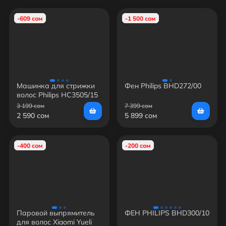
-609 сом
-1 500 сом
Машинка для стрижки
Фен Philips BHD272/00
волос Philips HC3505/15
3 199 сом
7 399 сом
2 590 сом
5 899 сом
-400 сом
-200 сом
Паровой выпрямитель
ФЕН PHILIPS BHD300/10
для волос Xiaomi Yueli