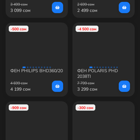
Hair Straightener (HS-
3 499 сом
2 699 сом
521)
3 099 сом
2 499 сом
-500 сом
-4 500 сом
ФЕН PHILIPS BHD360/20
ФЕН POLARIS PHD
2038TI
4 699 сом
7 799 сом
4 199 сом
3 299 сом
-909 сом
-300 сом