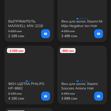
ВЫПРЯМИТЕЛЬ
Фен для волос Xiaomi Mi
MAXWELL MW-2218
Mijia Negative Ion Hair
Dryer H300 (CMJ01ZHM)
5 699 сом
4 099 сом
2 199 сом
3 499 сом
-2 009 сом
-800 сом
ФЕН-ЩЕТКА PHILIPS
Фен для волос Xiaomi
HP-8662
Soocare Anions Hair
Dryer (H3S)
6 199 сом
4 499 сом
4 190 сом
3 699 сом