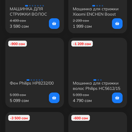
МАШИНКА ДЛЯ
Машинка для стрижки
СТРИЖКИ ВОЛОС
Xiaomi ENCHEN Boost
PHILIPS HC3522/15
4 499 сом
2 299 сом
3 590 сом
1 999 сом
-900 сом
-1 209 сом
Фен Philips HP8232/00
Машинка для стрижки
волос Philips HC5612/15
5 999 сом
5 999 сом
5 099 сом
4 790 сом
-3 500 сом
-600 сом