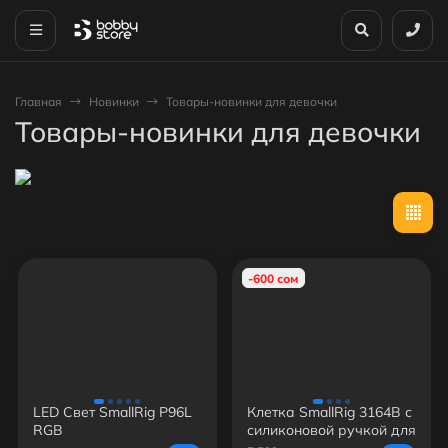
Главная
Новинки
Товары-новинки для девочки
Товары-новинки для девочки
-600 сом
LED Свет SmallRig P96L
Клетка SmallRig 3164B с
RGB
силиконовой ручкой для
Sony