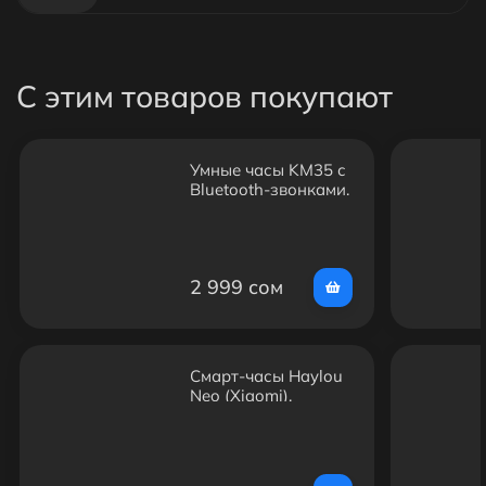
С этим товаров покупают
Умные часы KM35 с
Bluetooth-звонками,
пульсометром,
шагомером и
сенсорным
экраном,
2 999 сом
водозащита IP67
Смарт-часы Haylou
Neo (Xiaomi),
спортивные часы с
мониторингом
активности