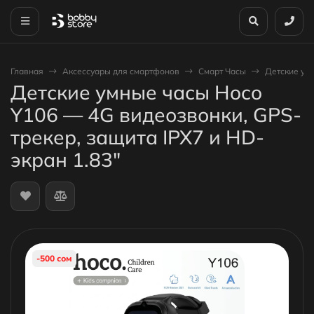
Главная
Аксессуары для смартфонов
Смарт Часы
Детские умн
Детские умные часы Hoco
Y106 — 4G видеозвонки, GPS-
трекер, защита IPX7 и HD-
экран 1.83"
-500 сом