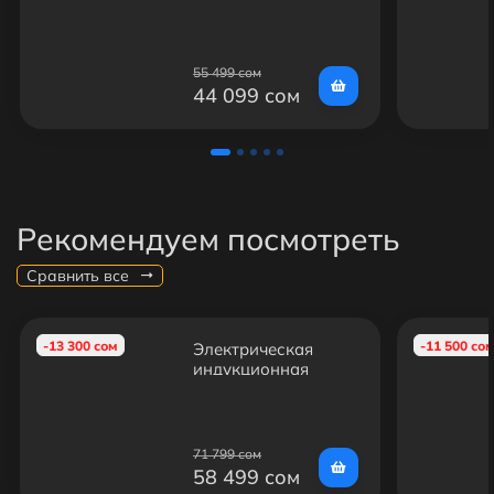
машина Hansa ZIM
676 EH
55 499 сом
44 099 сом
Рекомендуем посмотреть
Сравнить все
-13 300 сом
-11 500 со
Электрическая
индукционная
плита Hansa
FCIWS582597
71 799 сом
58 499 сом