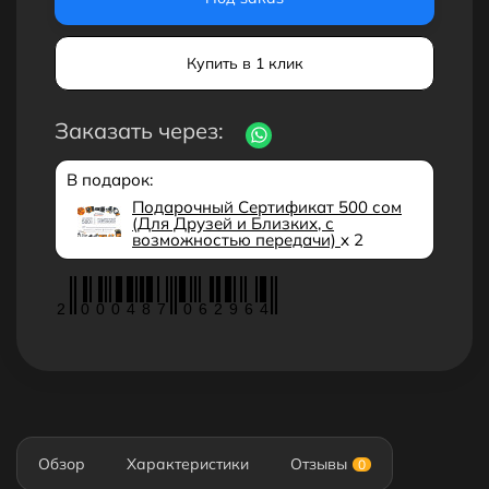
Купить в 1 клик
Заказать через:
В подарок:
Подарочный Сертификат 500 сом
(Для Друзей и Близких, с
возможностью передачи)
x 2
2
0
0
0
4
8
7
0
6
2
9
6
4
Обзор
Характеристики
Отзывы
0