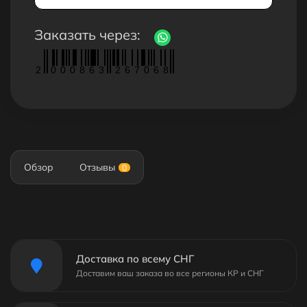
Заказать через:
2
0
0
0
8
6
3
2
6
7
0
6
8
Обзор
Отзывы
0
Доставка по всему СНГ
Доставим ваш заказа во все регионы КР и СНГ