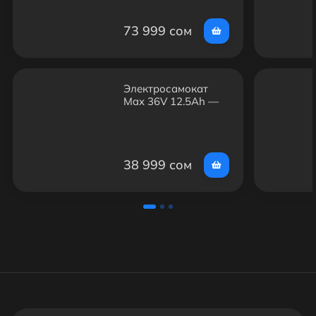
73 999 сом
Электросамокат
Max 36V 12.5Ah —
350W, до 30 км/ч,
запас хода до 35
км, 10"
38 999 сом