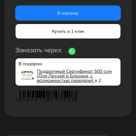
В корзину
Купить в 1 клик
Заказать через:
В подарок:
Подарочный Сертификат 500 сом
(Для Друзей и Близких, с
возможностью передачи)
x 2
2
0
0
0
9
7
5
7
4
3
5
2
8