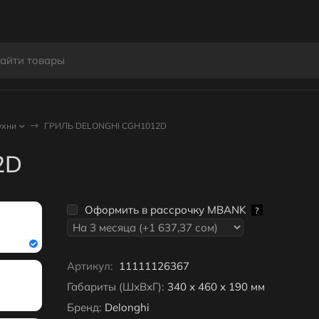
ухни
ГРИЛЬ DELONGHI CGH1012D
2D
Оформить в рассрочку MBANK
?
Артикул:
11111126367
Габариты (ШхВхГ):
340 х 460 х 190 мм
Бренд:
Delonghi