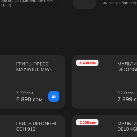
или онлайн (MBANK, OPTIMA,
мы всегда Вам рад
СБЕР)
-1 400 сом
ГРИЛЬ-ПРЕСС
МУЛЬТИ
MAXWELL MW-
DELONG
1960 ST
SW12B.
7 399 сом
9 299 сом
5 890 сом
7 899 
-2 209 сом
ГРИЛЬ DELONGHI
МУЛЬТИ
CGH 912
DELONG
SW12AC