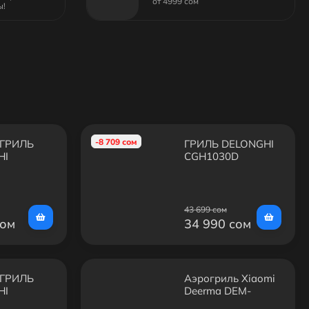
от 4999 сом
ы!
-8 709 сом
ГРИЛЬ
ГРИЛЬ DELONGHI
HI
CGH1030D
BK
43 699 сом
сом
34 990 сом
ГРИЛЬ
Аэрогриль Xiaomi
HI
Deerma DEM-
.S
KZ130W —