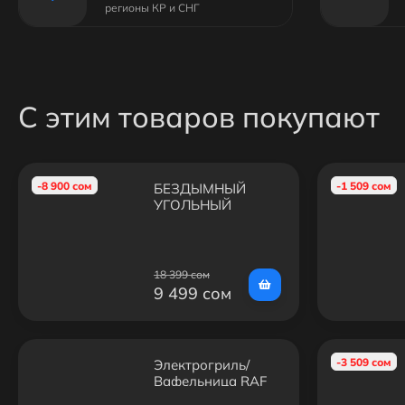
регионы КР и СНГ
С этим товаров покупают
-8 900 сом
-1 509 сом
БЕЗДЫМНЫЙ
УГОЛЬНЫЙ
ГРИЛЬ-БАРБЕКЮ
EasyGrill
18 399 сом
9 499 сом
-3 509 сом
Электрогриль/
Вафельница RAF
R.535