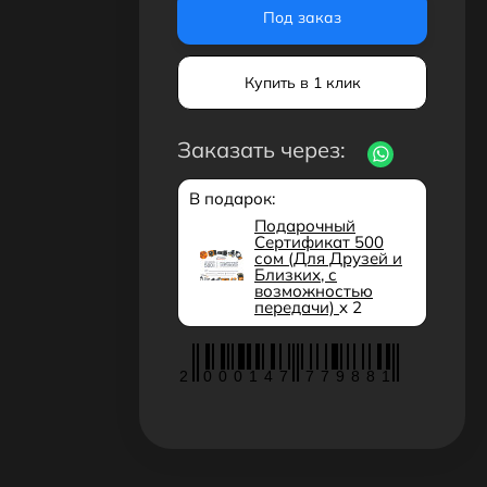
Под заказ
Купить в 1 клик
Заказать через:
В подарок:
Подарочный
Сертификат 500
сом (Для Друзей и
Близких, с
возможностью
передачи)
x 2
2
0
0
0
1
4
7
7
7
9
8
8
1