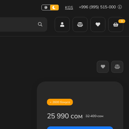
+996 (995) 515-000
KGS
0
+ 2600 бонуса
25 990 сом
32 499 сом