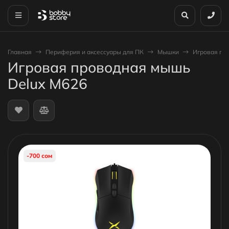
Главная
Периферия и аксессуары для ПК
Мышки
Игровая пр
Игровая проводная мышь
Delux M626
-700 сом