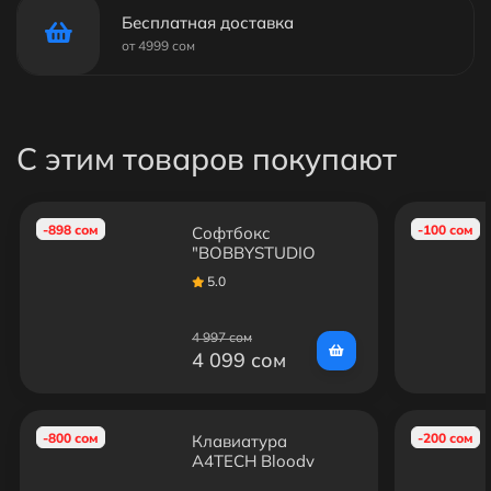
Бесплатная доставка
от 4999 сом
С этим товаров покупают
-898 сом
-100 сом
Софтбокс
"BOBBYSTUDIO
LIGHT" + Умная
5.0
Лампа 150w +
Пульт
4 997 сом
4 099 сом
-800 сом
-200 сом
Клавиатура
A4TECH Bloody
B828N, USB, черный